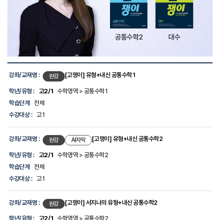
강
좌
강좌/교재명 :
[고쟁이] 유형+내신 공통수학1
완강
목
록
학년/유형 :
고2/1
수학영역 > 공통수학1
-
학습단계
전체
선
생
수강대상 :
고1
님,
강
좌/
강좌/교재명 :
[고쟁이] 유형+내신 공통수학2
완강
AI자막
교
재
학년/유형 :
고2/1
수학영역 > 공통수학2
명,
학습단계
전체
학
년/
수강대상 :
고1
유
형,
학
강좌/교재명 :
[고쟁이] 서지나의 유형+내신 공통수학2
완강
습
단
학년/유형 :
고2/1
수학영역 > 공통수학2