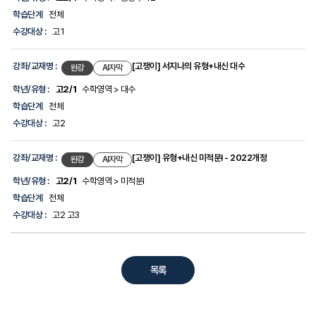
계,
학습단계
전체
수
강
수강대상 :
고1
대
상
에
강좌/교재명 :
[고쟁이] 서지나의 유형+내신 대수
완강
AI자막
대
한
학년/유형 :
고2/1
수학영역 > 대수
정
학습단계
전체
보
를
수강대상 :
고2
제
공
합
강좌/교재명 :
[고쟁이] 유형+내신 미적분I - 2022개정
완강
AI자막
니
다.
학년/유형 :
고2/1
수학영역 > 미적분I
학습단계
전체
수강대상 :
고2 고3
목록