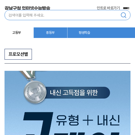
인트로 바로가기
전
통
체
합
메
검
뉴
색
고등부
중등부
평생학습
프로모션별