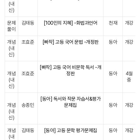
(내
신)
문제
김태동
[100인의 지혜] -화법과언어
천재
개강
풀이
개념
조효준
[빠작] 고등 국어 문법 -개정판
동아
개강
(내
신)
[빠작] 고등 국어 비문학 독서 -개
개념
조효준
정판
동아
4월
(내
중
신)
[동아] 독서와 작문 자습서&평가
개념
송종민
문제집
동아
개강
(내
신)
개념
김태동
[동아] 고등 문학 평가문제집
동아
개강
(내