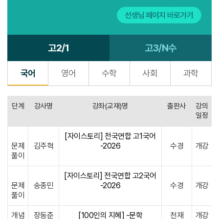
고2/1
고3/N수
국어
영어
수학
사회
과학
단계
강사명
강좌(교재)명
출판사
강의
일정
[자이스토리] 전국연합 고1국어
문제
김주혁
-2026
수경
개강
풀이
[자이스토리] 전국연합 고2국어
문제
송종민
-2026
수경
개강
풀이
개념
장동준
[100인의 지혜] -문학
천재
개강