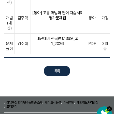
신)
[동아] 고등 화법과 언어 자습서&
개념
김주혁
평가문제집
동아
개강
(내
신)
내신대비 전국연합 369 _고
문제
김주혁
1_2026
PDF
3월
풀이
중
목록
강남구청 인터넷수능방송 소개
찾아오시는길
이용약관
개인정보처리방침
고객센터