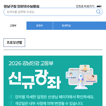
인트로 바로가기
전
통
체
합
메
검
뉴
색
고등부
중등부
평생학습
프로모션별