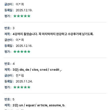
이,
글쓴이 :
이 * 희
등
등록일 :
2025.12.19.
록
일,
평가 :
평
가
에
번호 :
3
대
제목 :
4강까지 들었습니다. 꼭 마지막까지 완강하고 수강후기에 남기도록.
한
정
글쓴이 :
이 * 희
보
등록일 :
2025.12.16.
를
제
평가 :
공
합
니
번호 :
4
다.
제목 :
3강) dis, de / clos, cred / credit ,.
글쓴이 :
전 * 림
등록일 :
2025.11.24.
평가 :
번호 :
5
제목 :
2강) un / equal / article, assume, b.