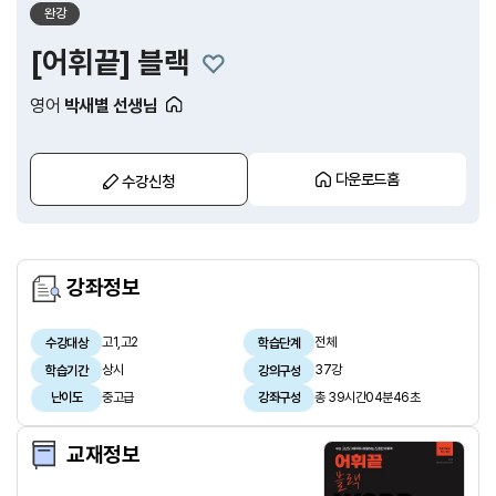
완강
[어휘끝] 블랙
영어
박새별 선생님
다운로드홈
수강신청
강좌정보
고1,고2
전체
수강대상
학습단계
상시
37강
학습기간
강의구성
중고급
총 39시간04분46초
난이도
강좌구성
교재정보