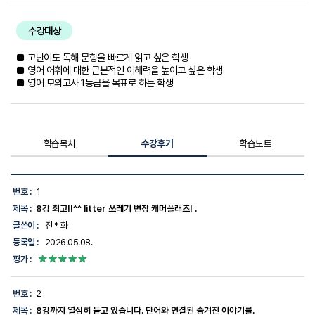
수강대상
■ 고난이도 독해 문항을 빠르게 읽고 싶은 학생
■ 영어 어휘에 대한 근본적인 이해력을 높이고 싶은 학생
■ 영어 모의고사 1등급을 목표로 하는 학생
학습목차
수강후기
학습노트
수
강
번호 :
1
후
제목 :
8강 최고!!^^ litter 쓰레기 변장 캐머플래즈! .
기
목
글쓴이 :
전 * 화
록
등록일 :
2026.05.08.
-
번
평가 :
호,
제
목,
번호 :
2
글
제목 :
8강까지 열심히 듣고 있습니다. 단어와 연결된 숨겨진 이야기를.
쓴