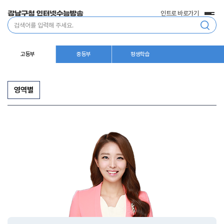
인트로 바로가기
전
통
체
합
메
검
뉴
색
고등부
중등부
평생학습
영역별