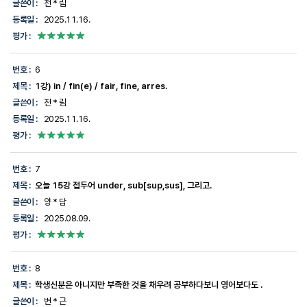
글쓴이 :
전 * 림
등록일 :
2025.11.16.
평가 :
번호 :
6
제목 :
1강) in / fin(e) / fair, fine, arres.
글쓴이 :
전 * 림
등록일 :
2025.11.16.
평가 :
번호 :
7
제목 :
오늘 15강 접두어 under, sub[sup,sus], 그리고.
글쓴이 :
양 * 담
등록일 :
2025.08.09.
평가 :
번호 :
8
제목 :
학생신분은 아니지만 부족한 것을 채우려 공부하다보니 영어보다도 .
글쓴이 :
변 * 근