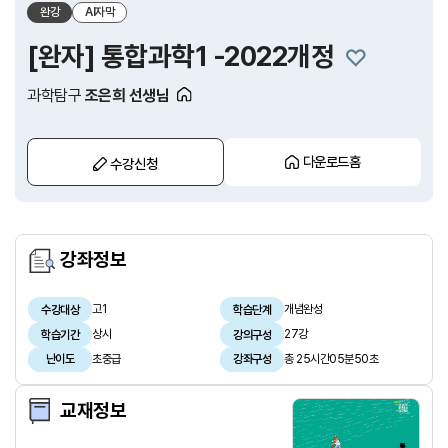
완강
AI자막
[완자] 통합과학1 -2022개정
과학탐구
조은희 선생님
다운로드홈
수강신청
강좌정보
고1
개념완성
수강대상
학습단계
상시
27강
학습기간
강의구성
초중급
총 25시간05분50초
난이도
강좌구성
교재정보