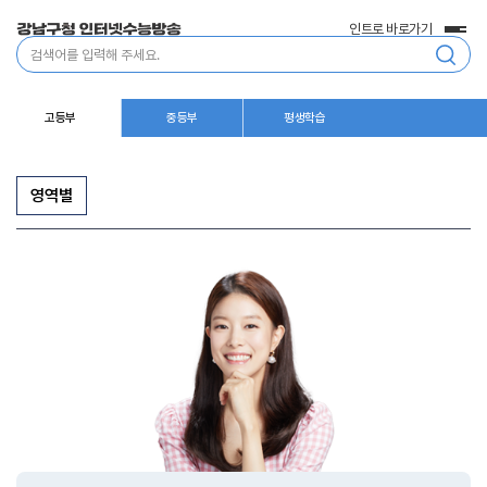
인트로 바로가기
전
통
체
합
메
검
뉴
색
고등부
중등부
평생학습
영역별