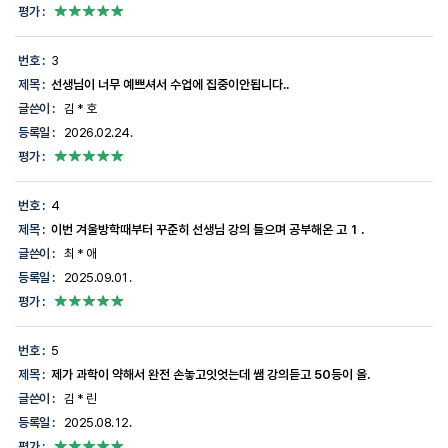
일,
평가 :
평
가
에
번호 :
3
대
제목 :
선생님이 너무 예쁘셔서 수업에 집중이안됩니다..
한
정
글쓴이 :
김 * 호
보
등록일 :
2026.02.24.
를
제
평가 :
공
합
니
번호 :
4
다.
제목 :
이번 겨울방학때부터 꾸준히 선생님 강의 들으며 공부해온 고 1 .
글쓴이 :
최 * 애
등록일 :
2025.09.01.
평가 :
번호 :
5
제목 :
제가 과학이 약해서 완전 손놓고잇엇는데 쌤 강의듣고 50등이 올.
글쓴이 :
김 * 린
등록일 :
2025.08.12.
평가 :