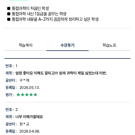
■ 통합과학이 처음인 학생
■ 통합과학 내신 1등급을 꿈꾸는 학생
■ 통합과학 내용을 A~Z까지 꼼꼼하게 정리하고 싶은 학생
학습목차
수강후기
학습노트
수
강
번호 :
1
후
제목 :
엄청 좋아요 이해도 잘되고!!! 원래 과학이 제일 싫었는데 이번.
기
목
글쓴이 :
구 * 채
록
등록일 :
2026.05.13.
-
번
평가 :
호,
제
목,
번호 :
2
글
제목 :
너무 이해가잘돼요
쓴
이,
글쓴이 :
정 * 교
등
등록일 :
2026.04.08.
록