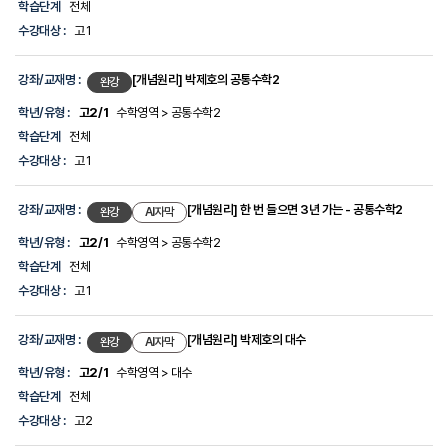
학습단계
전체
학
년/
수강대상 :
고1
유
형,
학
강좌/교재명 :
[개념원리] 박제호의 공통수학2
완강
습
단
학년/유형 :
고2/1
수학영역 > 공통수학2
계,
학습단계
전체
수
강
수강대상 :
고1
대
상
에
강좌/교재명 :
[개념원리] 한 번 들으면 3년 가는 - 공통수학2
완강
AI자막
대
한
학년/유형 :
고2/1
수학영역 > 공통수학2
정
학습단계
전체
보
를
수강대상 :
고1
제
공
합
강좌/교재명 :
[개념원리] 박제호의 대수
완강
AI자막
니
다.
학년/유형 :
고2/1
수학영역 > 대수
학습단계
전체
수강대상 :
고2