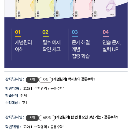
강
좌
강좌/교재명 :
[개념원리] 박제호의 공통수학1
완강
자막
목
록
학년/유형 :
고2/1
수학영역 > 공통수학1
-
학습단계
전체
선
생
수강대상 :
고1
님,
강
좌/
강좌/교재명 :
[개념원리] 한 번 들으면 3년 가는 - 공통수학1
완강
AI자막
교
재
학년/유형 :
고2/1
수학영역 > 공통수학1
명,