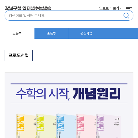
인트로 바로가기
전
통
체
합
메
검
뉴
색
고등부
중등부
평생학습
프로모션별