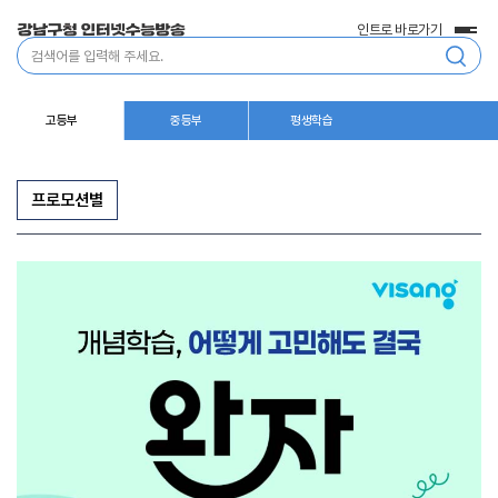
인트로 바로가기
전
통
체
합
메
검
뉴
색
고등부
중등부
평생학습
프로모션별