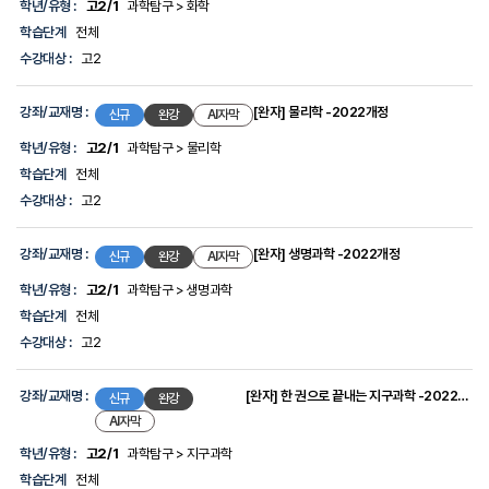
단
학년/유형 :
고2/1
과학탐구 > 화학
계,
학습단계
전체
수
강
수강대상 :
고2
대
상
에
강좌/교재명 :
[완자] 물리학 -2022개정
신규
완강
AI자막
대
한
학년/유형 :
고2/1
과학탐구 > 물리학
정
학습단계
전체
보
를
수강대상 :
고2
제
공
합
강좌/교재명 :
[완자] 생명과학 -2022개정
신규
완강
AI자막
니
다.
학년/유형 :
고2/1
과학탐구 > 생명과학
학습단계
전체
수강대상 :
고2
강좌/교재명 :
[완자] 한 권으로 끝내는 지구과학 -2022개정
신규
완강
AI자막
학년/유형 :
고2/1
과학탐구 > 지구과학
학습단계
전체