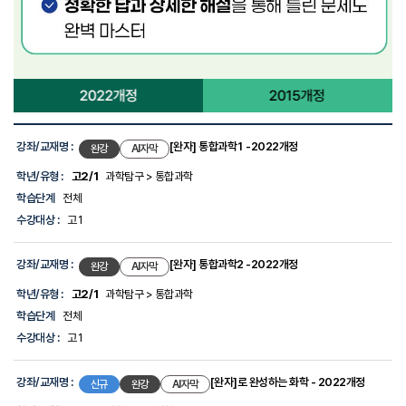
강
좌
강좌/교재명 :
[완자] 통합과학1 -2022개정
완강
AI자막
목
록
학년/유형 :
고2/1
과학탐구 > 통합과학
-
학습단계
전체
선
생
수강대상 :
고1
님,
강
좌/
강좌/교재명 :
[완자] 통합과학2 -2022개정
완강
AI자막
교
재
학년/유형 :
고2/1
과학탐구 > 통합과학
명,
학습단계
전체
학
년/
수강대상 :
고1
유
형,
학
강좌/교재명 :
[완자]로 완성하는 화학 - 2022개정
신규
완강
AI자막
습