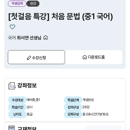
무료강좌
완강
[첫걸음 특강] 처음 문법 (중1 국어)
국어
최서연 선생님
다운로드홈
수강신청
강좌정보
예비중,중1
개념완성
수강대상
학습단계
상시
26강
학습기간
강의구성
중급
총 08시간17분19초
난이도
강좌구성
교재정보