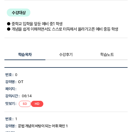
수강대상
● 중학교 입학을 앞둔 예비 중1 학생
● 개념을 쉽게 이해하면서도 스스로 터득해서 올라가고픈 예비 중등 학생
학습목차
수강후기
학습노트
학
습
번호 :
0
목
강의명 :
OT
차
목
페이지 :
록
강의시간 :
06:14
-
번
맛보기 :
SD
HD
호,
강
의
번호 :
1
명,
강의명 :
문법 개념의 바탕이 되는 어휘 확인 1
강
의