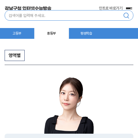
인트로 바로가기
전
통
체
합
메
검
뉴
색
고등부
중등부
평생학습
영역별