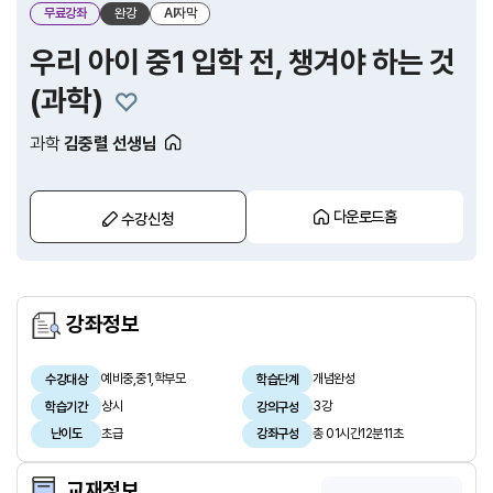
무료강좌
완강
AI자막
우리 아이 중1 입학 전, 챙겨야 하는 것
(과학)
과학
김중렬 선생님
다운로드홈
수강신청
강좌정보
예비중,중1,학부모
개념완성
수강대상
학습단계
상시
3강
학습기간
강의구성
초급
총 01시간12분11초
난이도
강좌구성
교재정보