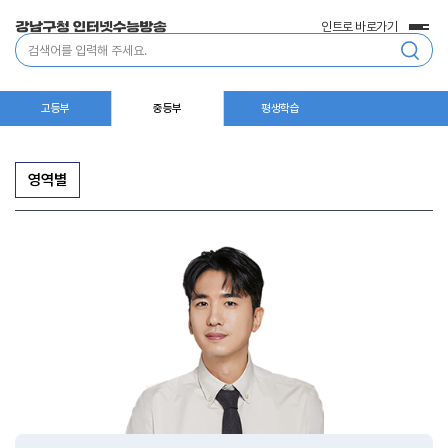
인트로 바로가기
전
통
체
합
메
검
뉴
색
고등부
중등부
평생학습
영역별