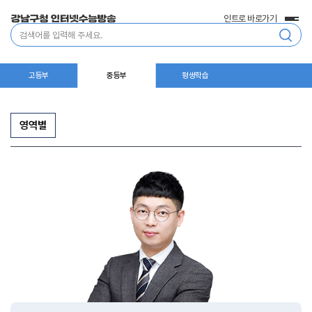
인트로 바로가기
전
통
체
합
메
검
뉴
색
고등부
중등부
평생학습
영역별