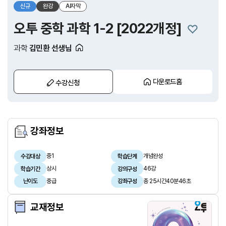
신규
완강
AI자막
오투 중학 과학 1-2 [2022개정]
과학
김민환 선생님
다운로드홈
수강신청
강좌정보
중1
개념완성
수강대상
학습단계
상시
46강
학습기간
강의구성
중급
총 25시간40분46초
난이도
강좌구성
교재정보