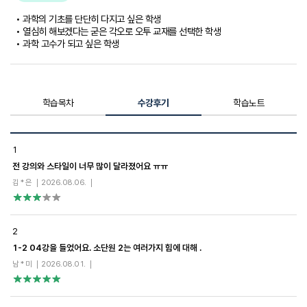
• 과학의 기초를 단단히 다지고 싶은 학생
• 열심히 해보겠다는 굳은 각오로 오투 교재를 선택한 학생
• 과학 고수가 되고 싶은 학생
학습목차
수강후기
학습노트
수
강
1
후
전 강의와 스타일이 너무 많이 달라졌어요 ㅠㅠ
기
목
김 * 은
2026.08.06.
록
-
번
호,
2
제
목,
1-2 04강을 들었어요. 소단원 2는 여러가지 힘에 대해 .
글
남 * 미
2026.08.01.
쓴
이,
등
록