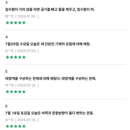
3
일,
평
잠수함이 가라 앉을 라면 공기를 빼고 물을 채우고, 잠수함이 떠.
가
황 * 건
2026.07.30.
에
대
한
정
보
4
를
7월29일 수요일 오늘은 새 단원인 기체의 성질에 대해 배웠.
제
공
오 * 주
2026.07.29.
합
니
다.
5
태양계를 구성하는 천체에 대해 배웠다. 태양계를 구성하는 천체.
박 * 혁
2026.07.18.
6
7월 18일 토요일 오늘은 속력과 운동방향이 둘다 변하는 운동.
오 * 주
2026.07.18.