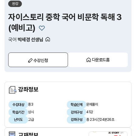
완강
자이스토리 중학 국어 비문학 독해 3
(예비고)
국어
박세경 선생님
다운로드홈
수강신청
강좌정보
중3
문제풀이
수강대상
학습단계
상시
41강
학습기간
강의구성
고급
총 23시간24분26초
난이도
강좌구성
교재정보