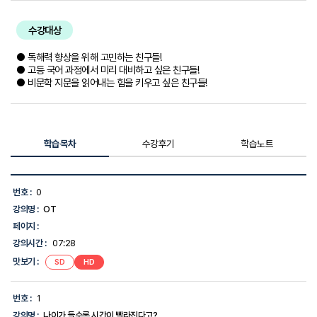
수강대상
● 독해력 향상을 위해 고민하는 친구들!
● 고등 국어 과정에서 미리 대비하고 싶은 친구들!
● 비문학 지문을 읽어내는 힘을 키우고 싶은 친구들!
학습목차
수강후기
학습노트
학
습
번호 :
0
목
강의명 :
OT
차
목
페이지 :
록
강의시간 :
07:28
-
번
맛보기 :
SD
HD
호,
강
의
번호 :
1
명,
강의명 :
나이가 들수록 시간이 빨라진다고?
강