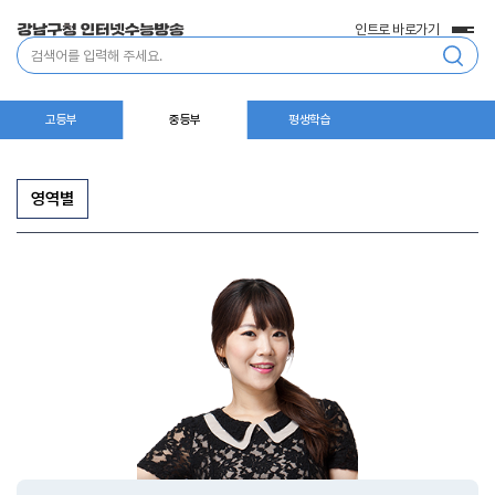
인트로 바로가기
전
통
체
합
메
검
뉴
색
고등부
중등부
평생학습
영역별