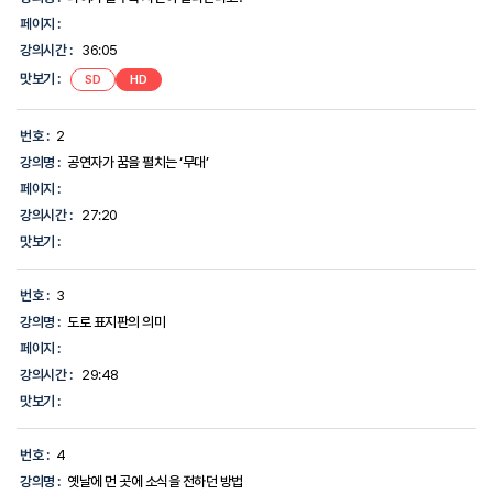
의
페이지 :
시
강의시간 :
36:05
간,
맛
맛보기 :
SD
HD
보
기,
에
번호 :
2
대
한
강의명 :
공연자가 꿈을 펼치는 ‘무대’
정
페이지 :
보
를
강의시간 :
27:20
제
맛보기 :
공
합
니
번호 :
3
다.
강의명 :
도로 표지판의 의미
페이지 :
강의시간 :
29:48
맛보기 :
번호 :
4
강의명 :
옛날에 먼 곳에 소식을 전하던 방법