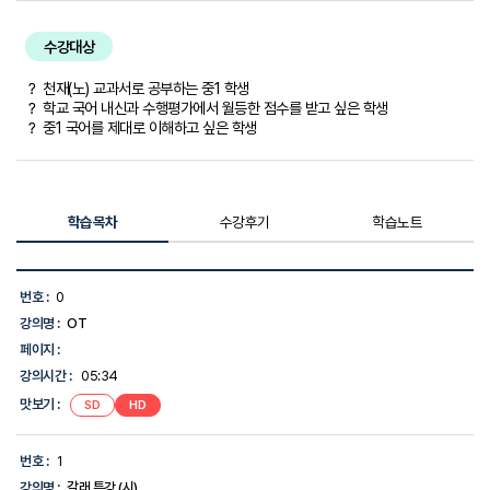
수강대상
？ 천재(노) 교과서로 공부하는 중1 학생
？ 학교 국어 내신과 수행평가에서 월등한 점수를 받고 싶은 학생
？ 중1 국어를 제대로 이해하고 싶은 학생
학습목차
수강후기
학습노트
학
습
번호 :
0
목
강의명 :
OT
차
목
페이지 :
록
강의시간 :
05:34
-
번
맛보기 :
SD
HD
호,
강
의
번호 :
1
명,
강의명 :
갈래 특강 (시)
강