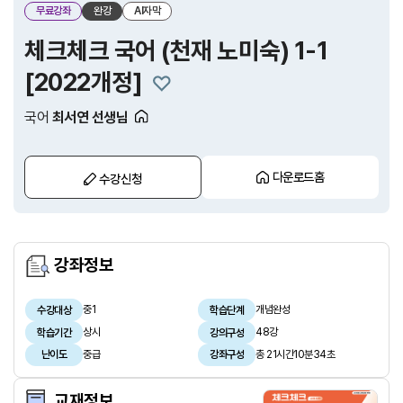
무료강좌
완강
AI자막
체크체크 국어 (천재 노미숙) 1-1
[2022개정]
국어
최서연 선생님
다운로드홈
수강신청
강좌정보
중1
개념완성
수강대상
학습단계
상시
48강
학습기간
강의구성
중급
총 21시간10분34초
난이도
강좌구성
교재정보