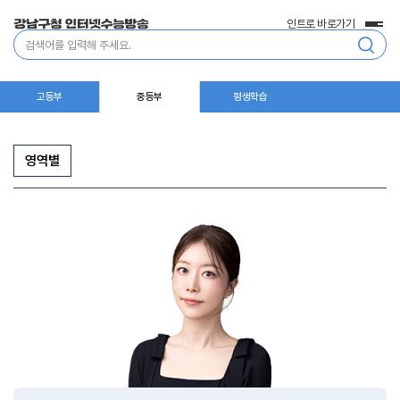
인트로 바로가기
전
통
체
합
메
검
뉴
색
고등부
중등부
평생학습
영역별