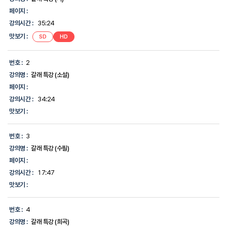
의
페이지 :
시
강의시간 :
35:24
간,
맛
맛보기 :
SD
HD
보
기,
에
번호 :
2
대
한
강의명 :
갈래 특강 (소설)
정
페이지 :
보
를
강의시간 :
34:24
제
맛보기 :
공
합
니
번호 :
3
다.
강의명 :
갈래 특강 (수필)
페이지 :
강의시간 :
17:47
맛보기 :
번호 :
4
강의명 :
갈래 특강 (희곡)