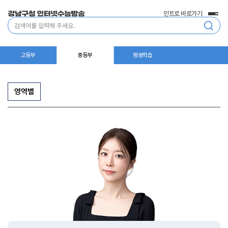
인트로 바로가기
전
통
체
합
메
검
뉴
색
고등부
중등부
평생학습
영역별