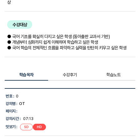
상
수강대상
● 국어 기초를 확실히 다지고 싶은 학생 (동아출판 교과서 기반)
● 개념부터 심화까지 쉽게 이해하며 학습하고 싶은 학생
● 국어 학습의 전체적인 흐름을 파악하고 실력을 탄탄히 키우고 싶은 학생
학습목차
수강후기
학습노트
학
습
번호 :
0
목
강의명 :
OT
차
목
페이지 :
록
강의시간 :
07:13
-
번
맛보기 :
SD
HD
호,
강