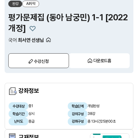
완강
AI자막
평가문제집 (동아 남궁민) 1-1 [2022
개정]
국어
최서연 선생님
다운로드홈
수강신청
강좌정보
중1
개념완성
수강대상
학습단계
상시
38강
학습기간
강의구성
중급
총 13시간25분00초
난이도
강좌구성
교재정보