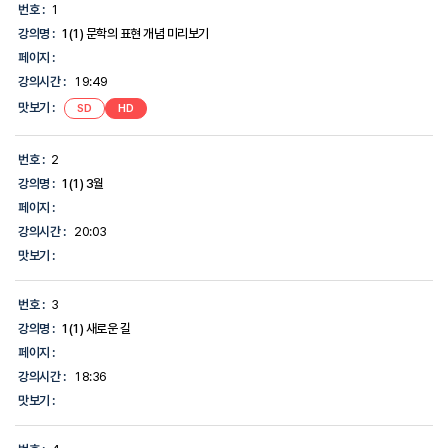
의
번호 :
1
명,
강의명 :
1(1) 문학의 표현 개념 미리보기
강
의
페이지 :
시
강의시간 :
19:49
간,
맛
맛보기 :
SD
HD
보
기,
에
번호 :
2
대
한
강의명 :
1(1) 3월
정
페이지 :
보
를
강의시간 :
20:03
제
맛보기 :
공
합
니
번호 :
3
다.
강의명 :
1(1) 새로운 길
페이지 :
강의시간 :
18:36
맛보기 :