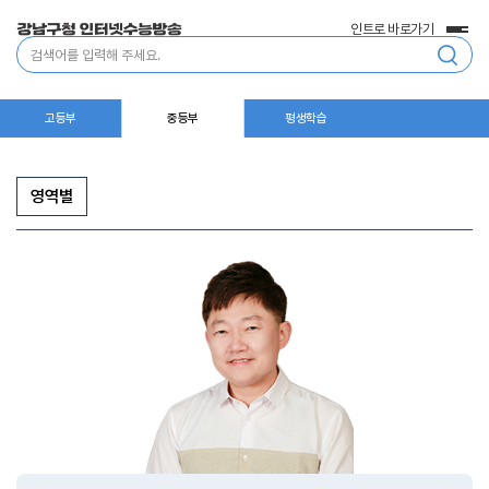
인트로 바로가기
전
통
체
합
메
검
뉴
색
고등부
중등부
평생학습
영역별