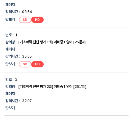
목
페이지 :
록
강의시간 :
03:54
-
번
맛보기 :
SD
HD
호,
강
의
번호 :
1
명,
강의명 :
[기초학력 진단 평가 1회] 예비중1 영어 [25문제]
강
의
페이지 :
시
강의시간 :
35:55
간,
맛
맛보기 :
SD
HD
보
기,
에
번호 :
2
대
한
강의명 :
[기초학력 진단 평가 2회] 예비중1 영어 [25문제]
정
페이지 :
보
를
강의시간 :
32:07
제
맛보기 :
공
합
니
다.