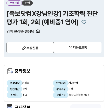
무료강좌
완강
[족보닷컴X강남인강] 기초학력 진단
평가 1회, 2회 (예비중1 영어)
영어
한상준 선생님
다운로드홈
수강신청
강좌정보
예비중
개념완성
수강대상
학습단계
상시
3강
학습기간
강의구성
초급
총 01시간11분56초
난이도
강좌구성
교재정보