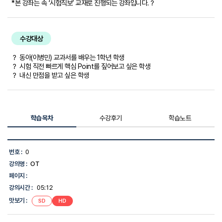
*본 강좌는 속 ‘시험직보’ 교재로 진행되는 강좌입니다.？
수강대상
？ 동아(이병민) 교과서를 배우는 1학년 학생
？ 시험 직전 빠르게 핵심 Point를 짚어보고 싶은 학생
？ 내신 만점을 받고 싶은 학생
학습목차
수강후기
학습노트
학
습
번호 :
0
목
강의명 :
OT
차
목
페이지 :
록
강의시간 :
05:12
-
번
맛보기 :
SD
HD
호,
강