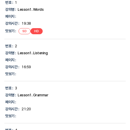
의
번호 :
1
명,
강의명 :
Lesson1. Words
강
의
페이지 :
시
강의시간 :
19:38
간,
맛
맛보기 :
SD
HD
보
기,
에
번호 :
2
대
한
강의명 :
Lesson1. Listening
정
페이지 :
보
를
강의시간 :
16:59
제
맛보기 :
공
합
니
번호 :
3
다.
강의명 :
Lesson1. Grammar
페이지 :
강의시간 :
21:20
맛보기 :