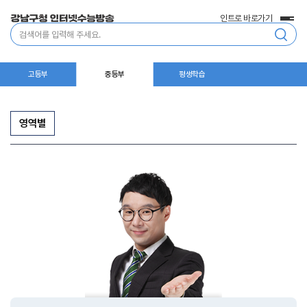
인트로 바로가기
전
통
체
합
메
검
뉴
색
고등부
중등부
평생학습
영역별