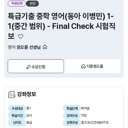
무료강좌
완강
특급기출 중학 영어(동아 이병민) 1-
1(중간 범위) - Final Check 시험직
보
영어
권오륜 선생님
다운로드홈
수강신청
강좌정보
중1
파이널
수강대상
학습단계
상시
11강
학습기간
강의구성
중급
총 03시간34분07초
난이도
강좌구성