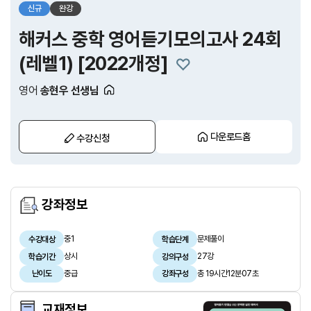
신규
완강
해커스 중학 영어듣기모의고사 24회
(레벨1) [2022개정]
영어
송현우 선생님
다운로드홈
수강신청
강좌정보
중1
문제풀이
수강대상
학습단계
상시
27강
학습기간
강의구성
중급
총 19시간12분07초
난이도
강좌구성
교재정보