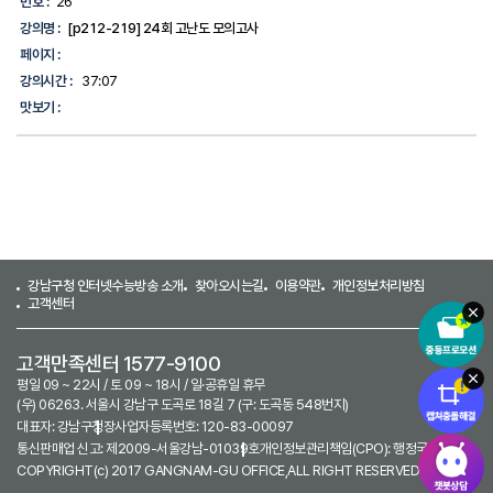
번호 :
26
강의명 :
[p212-219] 24회 고난도 모의고사
페이지 :
강의시간 :
37:07
맛보기 :
강남구청 인터넷수능방송 소개
찾아오시는길
이용약관
개인정보처리방침
고객센터
고객만족센터 1577-9100
평일 09 ~ 22시 / 토 09 ~ 18시 / 일·공휴일 휴무
(우) 06263. 서울시 강남구 도곡로 18길 7 (구: 도곡동 548번지)
대표자: 강남구청장
사업자등록번호: 120-83-00097
통신판매업 신고: 제2009-서울강남-01039호
개인정보관리책임(CPO): 행정국장
COPYRIGHT(c) 2017 GANGNAM-GU OFFICE,ALL RIGHT RESERVED