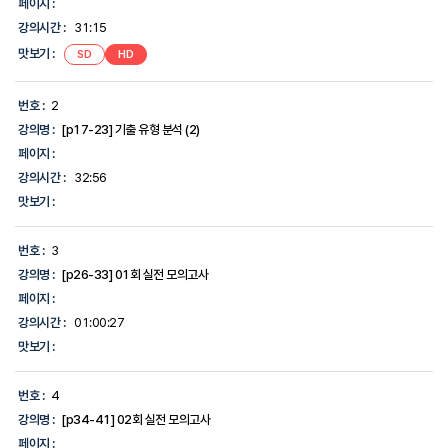
페이지 :
시
강의시간 :
31:15
간,
맛
맛보기 :
SD
HD
보
기,
에
번호 :
2
대
한
강의명 :
[p17-23] 기출 유형 분석 (2)
정
페이지 :
보
를
강의시간 :
32:56
제
맛보기 :
공
합
니
번호 :
3
다.
강의명 :
[p26-33] 01회 실전 모의고사
페이지 :
강의시간 :
01:00:27
맛보기 :
번호 :
4
강의명 :
[p34-41] 02회 실전 모의고사
페이지 :