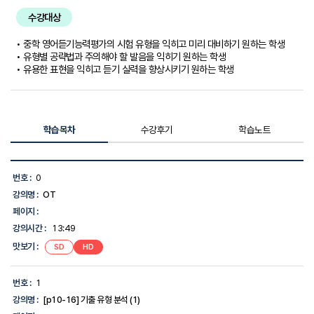
수강대상
• 중학 영어듣기능력평가의 시험 유형을 익히고 미리 대비하기 원하는 학생
• 유형별 공략법과 주의해야 할 발음을 익히기 원하는 학생
• 유용한 표현을 익히고 듣기 실력을 향상시키기 원하는 학생
학습목차
수강후기
학습노트
학
습
번호 :
0
목
강의명 :
OT
차
목
페이지 :
록
강의시간 :
13:49
-
번
맛보기 :
SD
HD
호,
강
의
번호 :
1
명,
강의명 :
[p10-16] 기출 유형 분석 (1)
강
의