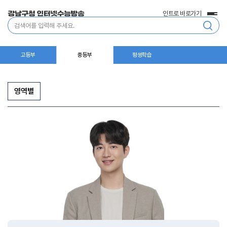
인트로 바로가기
전
통
체
합
메
검
뉴
색
고등부
중등부
평생학습
영역별