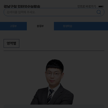
인트로 바로가기
전
통
체
합
메
검
뉴
색
고등부
중등부
평생학습
영역별