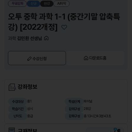
무료강좌
신규
완강
AI자막
오투 중학 과학 1-1 (중간기말 압축특
강) [2022개정]
과학
김민환 선생님
다운로드홈
수강신청
강좌정보
중1
파이널
수강대상
학습단계
상시
28강
학습기간
강의구성
중급
총 13시간43분43초
난이도
강좌구성
교재정보