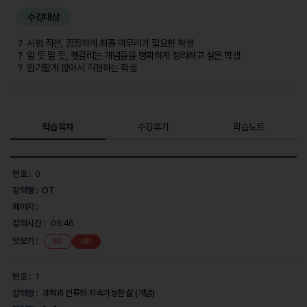
수강대상
？ 시험 직전, 꼼꼼하게 최종 마무리가 필요한 학생
？ 알 듯 말 듯, 헷갈리는 개념들을 명확하게 정리하고 싶은 학생
？ 암기할게 많아서 걱정하는 학생
학습목차
수강후기
학습노트
학
습
번호 :
0
목
강의명 :
OT
차
목
페이지 :
록
강의시간 :
06:46
-
번
맛보기 :
SD
HD
호,
강
의
번호 :
1
명,
강의명 :
과학과 인류의 지속가능한 삶 (개념)
강
의