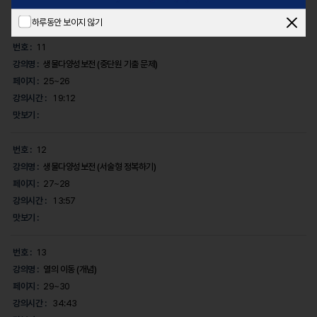
맛보기 :
하루동안 보이지 않기
번호 :
11
강의명 :
생물다양성보전 (중단원 기출 문제)
페이지 :
25~26
강의시간 :
19:12
맛보기 :
번호 :
12
강의명 :
생물다양성보전 (서술형 정복하기)
페이지 :
27~28
강의시간 :
13:57
맛보기 :
번호 :
13
강의명 :
열의 이동 (개념)
페이지 :
29~30
강의시간 :
34:43