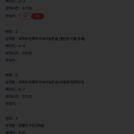
페이지 :
2~3
시
강의시간 :
47:09
간,
맛
맛보기 :
SD
HD
보
기,
에
번호 :
2
대
한
강의명 :
과학과 인류의 지속가능한 삶 (중단원 기출 문제)
정
페이지 :
4~5
보
를
강의시간 :
28:06
제
맛보기 :
공
합
니
번호 :
3
다.
강의명 :
과학과 인류의 지속가능한 삶 (서술형 정복하기)
페이지 :
6~7
강의시간 :
33:20
맛보기 :
번호 :
4
강의명 :
생물의 구성 (개념)
페이지 :
8~9