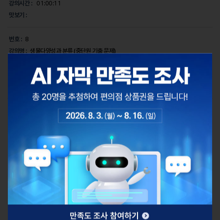
강의시간 :
01:00:11
맛보기 :
번호 :
8
강의명 :
생물다양성과 분류 (중단원 기출 문제)
페이지 :
18~20
강의시간 :
32:26
맛보기 :
번호 :
9
강의명 :
생물다양성과 분류 (서술형 정복하기)
페이지 :
21~22
강의시간 :
27:07
맛보기 :
번호 :
10
강의명 :
생물다양성보전 (개념)
페이지 :
23~24
강의시간 :
33:35