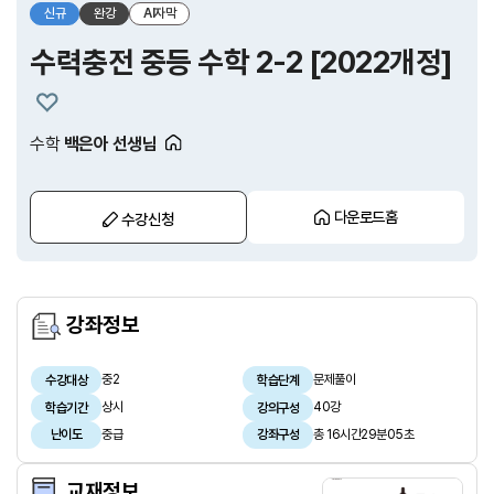
신규
완강
AI자막
수력충전 중등 수학 2-2 [2022개정]
수학
백은아 선생님
다운로드홈
수강신청
강좌정보
중2
문제풀이
수강대상
학습단계
상시
40강
학습기간
강의구성
중급
총 16시간29분05초
난이도
강좌구성
교재정보