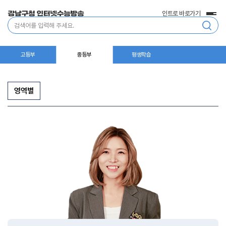
인트로 바로가기
전
통
체
합
메
검
뉴
색
고등부
중등부
평생학습
영역별