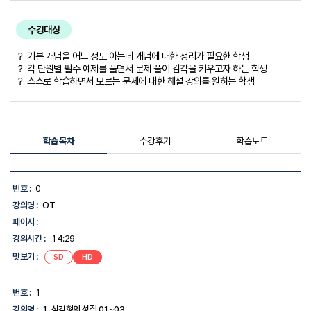
수강대상
？ 기본 개념을 어느 정도 아는데 개념에 대한 정리가 필요한 학생
？ 각 단원별 필수 예제를 풀면서 문제 풀이 감각을 키우고자 하는 학생
？ 스스로 학습하면서 모르는 문제에 대한 해설 강의를 원하는 학생
학습목차
수강후기
학습노트
학
습
번호 :
0
목
강의명 :
OT
차
목
페이지 :
록
강의시간 :
14:29
-
번
맛보기 :
SD
HD
호,
강
의
번호 :
1
명,
강의명 :
1. 삼각형의 성질 01~03
강