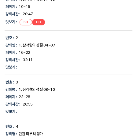
의
페이지 :
10~15
시
강의시간 :
20:47
간,
맛
맛보기 :
SD
HD
보
기,
에
번호 :
2
대
한
강의명 :
1. 삼각형의 성질 04~07
정
페이지 :
16~22
보
를
강의시간 :
32:11
제
맛보기 :
공
합
니
번호 :
3
다.
강의명 :
1. 삼각형의 성질 08~10
페이지 :
23~28
강의시간 :
26:55
맛보기 :
번호 :
4
강의명 :
단원 마무리 평가