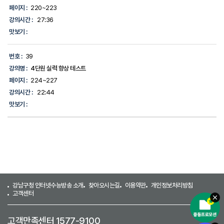
페이지 :
220~223
강의시간 :
27:36
맛보기 :
번호 :
39
강의명 :
4단원 실력 향상 테스트
페이지 :
224~227
강의시간 :
22:44
맛보기 :
강남구청 인터넷수능방송 소개
찾아오시는길
이용약관
개인정보처리방침
고객센터
고객만족센터 1577-9100