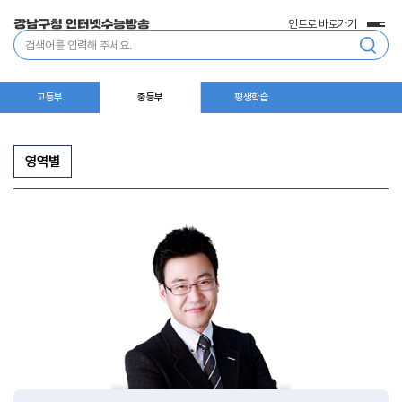
인트로 바로가기
전
통
체
합
메
검
뉴
색
고등부
중등부
평생학습
영역별