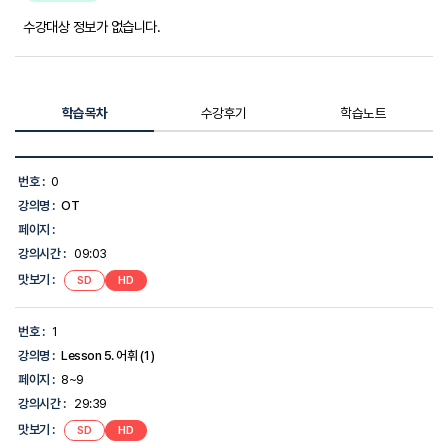
수강대상 정보가 없습니다.
학습목차
수강후기
학습노트
학
습
번호 :
0
목
강의명 :
OT
차
목
페이지 :
록
강의시간 :
09:03
-
번
맛보기 :
SD
HD
호,
강
의
번호 :
1
명,
강의명 :
Lesson 5. 어휘 (1)
강
의
페이지 :
8~9
시
강의시간 :
29:39
간,
맛
맛보기 :
SD
HD
보