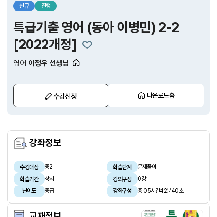
신규
진행
특급기출 영어 (동아 이병민) 2-2
[2022개정]
영어
이정우 선생님
다운로드홈
수강신청
강좌정보
중2
문제풀이
수강대상
학습단계
상시
0강
학습기간
강의구성
중급
총 05시간42분40초
난이도
강좌구성
교재정보