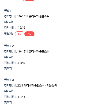
호,
강
의
번호 :
1
명,
강의명 :
[p10-15] I. 유리수와 순환소수
강
의
페이지 :
시
강의시간 :
49:16
간,
맛
맛보기 :
SD
HD
보
기,
에
번호 :
2
대
한
강의명 :
[p16-19] I. 유리수와 순환소수
정
페이지 :
보
를
강의시간 :
24:43
제
맛보기 :
공
합
니
번호 :
3
다.
강의명 :
[p22] I. 유리수와 순환소수 - 기본 문제
페이지 :
강의시간 :
11:45
맛보기 :