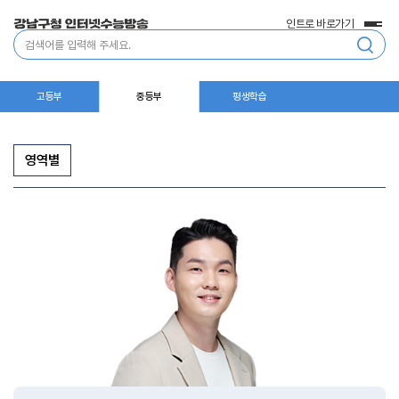
인트로 바로가기
전
통
체
합
메
검
뉴
색
고등부
중등부
평생학습
영역별