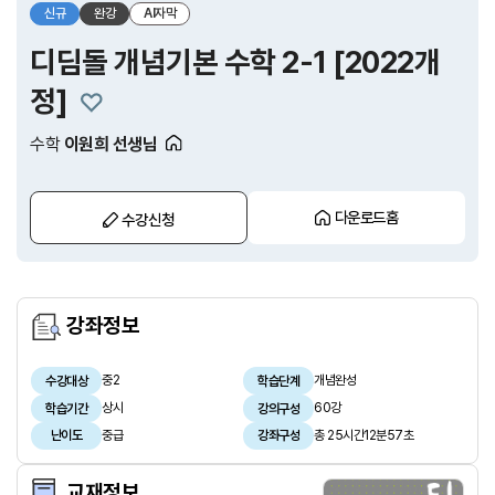
신규
완강
AI자막
디딤돌 개념기본 수학 2-1 [2022개
정]
수학
이원희 선생님
다운로드홈
수강신청
강좌정보
중2
개념완성
수강대상
학습단계
상시
60강
학습기간
강의구성
중급
총 25시간12분57초
난이도
강좌구성
교재정보