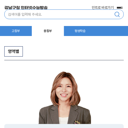
인트로 바로가기
전
통
체
합
메
검
뉴
색
고등부
중등부
평생학습
영역별