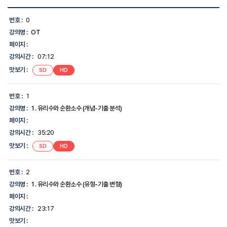
학
습
번호 :
0
목
강의명 :
OT
차
목
페이지 :
록
강의시간 :
07:12
-
번
맛보기 :
SD
HD
호,
강
의
번호 :
1
명,
강의명 :
1. 유리수와 순환소수 (개념-기출 분석)
강
의
페이지 :
시
강의시간 :
35:20
간,
맛
맛보기 :
SD
HD
보
기,
에
번호 :
2
대
한
강의명 :
1. 유리수와 순환소수 (유형-기출 변형)
정
페이지 :
보
를
강의시간 :
23:17
제
맛보기 :
공