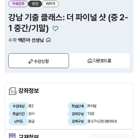
무료강좌
완강
AI자막
강남 기출 클래스: 더 파이널 샷 (중 2-
1 중간/기말)
수학
백은아 선생님
다운로드홈
수강신청
강좌정보
중2
파이널
수강대상
학습단계
상시
13강
학습기간
강의구성
중급
총 07시간03분09초
난이도
강좌구성
교재정보