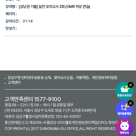
강의명 :
[강남권 기출] 실전 모의고사 2회 (OMR 작성 연습)
페이지 :
강의시간 :
31:14
맛보기 :
강남구청 인터넷수능방송 소개
찾아오시는길
이용약관
개인정보처리방침
고객센터
고객만족센터 1577-9100
평일 09 ~ 22시 / 토 09 ~ 18시 / 일·공휴일 휴무
(우) 06263. 서울시 강남구 도곡로 18길 7 (구: 도곡동 548번지)
대표자: 강남구청장
사업자등록번호: 120-83-00097
통신판매업 신고: 제2009-서울강남-01039호
개인정보관리책임(CPO): 행정국장
COPYRIGHT(c) 2017 GANGNAM-GU OFFICE,ALL RIGHT RESERVED