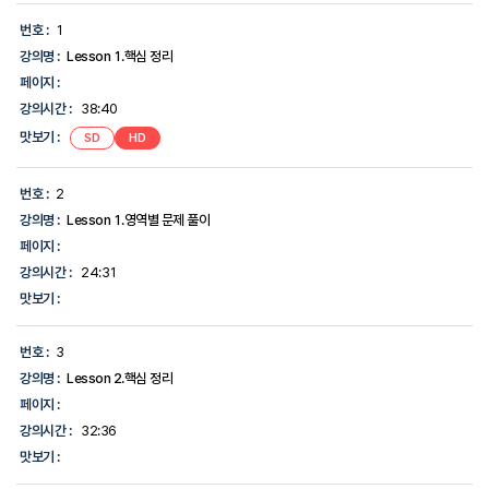
강
의
번호 :
1
명,
강의명 :
Lesson 1.핵심 정리
강
의
페이지 :
시
강의시간 :
38:40
간,
맛
맛보기 :
SD
HD
보
기,
에
번호 :
2
대
한
강의명 :
Lesson 1.영역별 문제 풀이
정
페이지 :
보
를
강의시간 :
24:31
제
맛보기 :
공
합
니
번호 :
3
다.
강의명 :
Lesson 2.핵심 정리
페이지 :
강의시간 :
32:36
맛보기 :