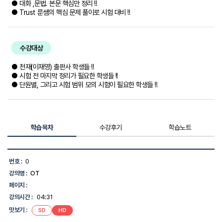
● 대화 ,문법. 본문 핵심만 정리 !!
● Trust 룬쌤의 핵심 문제 풀이로 시험 대비 !!
수강대상
● 천재(이재영) 출판사 학생들 !!
● 시험 전 마지막 정리가 필요한 학생들 !!
● 단원별, 그리고 시험 범위 모의 시험이 필요한 학생들 !!
학습목차
수강후기
학습노트
학
습
번호 :
0
목
강의명 :
OT
차
목
페이지 :
록
강의시간 :
04:31
-
번
맛보기 :
SD
HD
호,