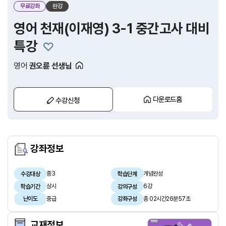
무료강좌
완강
영어 천재(이재영) 3-1 중간고사 대비
특강
영어
권오륜 선생님
다운로드홈
수강신청
강좌정보
중3
개념완성
수강대상
학습단계
상시
6강
학습기간
강의구성
중급
총 02시간26분57초
난이도
강좌구성
교재정보