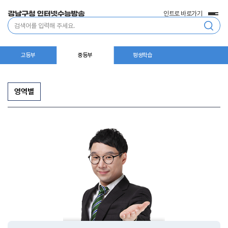
인트로 바로가기
전
통
체
합
메
검
뉴
색
고등부
중등부
평생학습
영역별