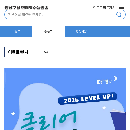
인트로 바로가기
전
통
체
합
메
검
뉴
색
고등부
중등부
평생학습
이벤트/행사
이
벤
트/
행
사