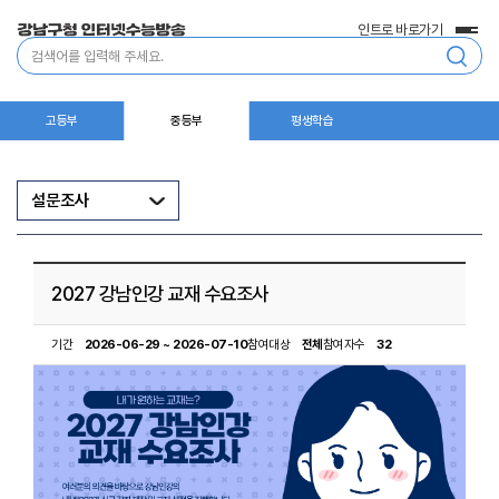
인트로 바로가기
전
통
체
합
메
검
뉴
색
고등부
중등부
평생학습
설문조사
2027 강남인강 교재 수요조사
기간
2026-06-29 ~ 2026-07-10
참여대상
전체
참여자수
32