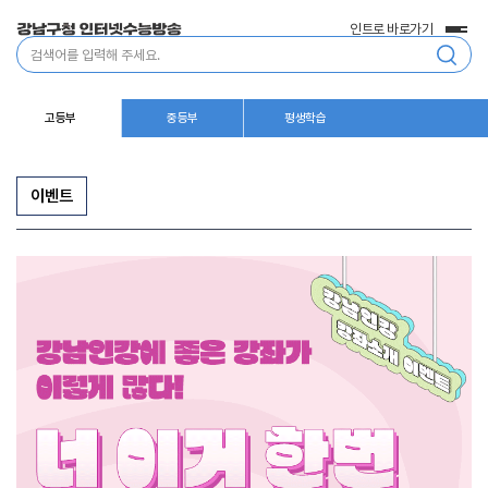
인트로 바로가기
전
통
체
합
메
검
뉴
색
고등부
중등부
평생학습
이벤트
이
벤
트/
행
사