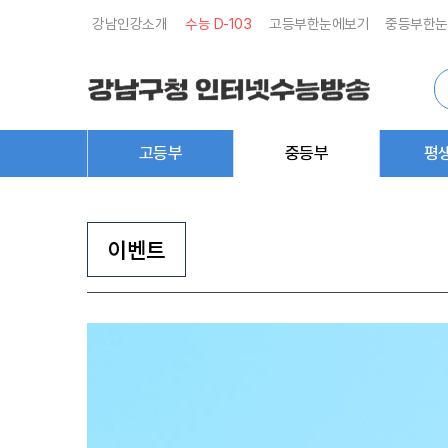
강남인강소개
수능 D-
103
고등부한눈에보기
중등부한눈
통
합
검
색
고등부
중등부
평
이벤트
이
벤
트/
행
사