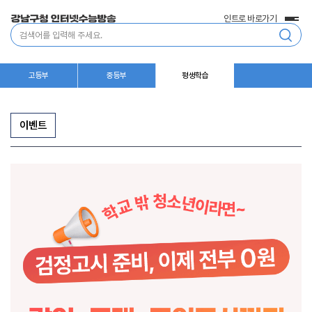
인트로 바로가기
전
통
체
합
메
검
뉴
색
고등부
중등부
평생학습
이벤트
이
벤
트/
행
사