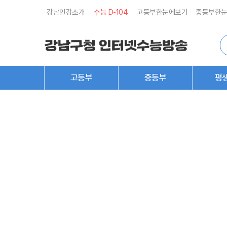
강남인강소개
수능 D-
104
고등부한눈에보기
중등부한
통
합
검
색
고등부
중등부
평
로
그
인