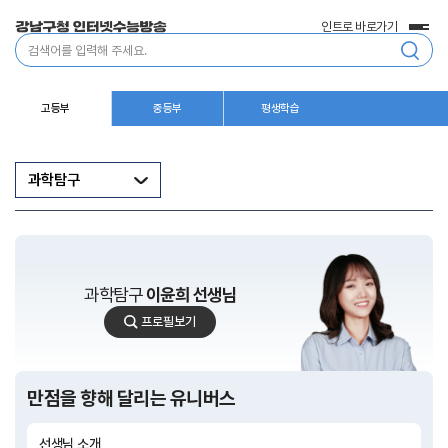
인트로 바로가기
전
통
체
합
메
검
뉴
색
고등부
중등부
평생학습
과학탐구
과학탐구
이윤희 선생님
이
프로필보기
윤
희
선
생
만점을 향해 달리는 유니버스
님
선생님 소개