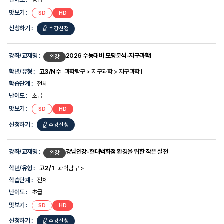
보
를
맛보기 :
SD
HD
제
공
신청하기 :
수강신청
합
니
다.
강좌/교재명 :
2026 수능대비 모평분석-지구과학I
완강
학년/유형 :
고3/N수
과학탐구 > 지구과학 > 지구과학 I
학습단계 :
전체
난이도 :
초급
맛보기 :
SD
HD
신청하기 :
수강신청
강좌/교재명 :
강남인강-현대백화점 환경을 위한 작은 실천
완강
학년/유형 :
고2/1
과학탐구 >
학습단계 :
전체
난이도 :
초급
맛보기 :
SD
HD
신청하기 :
수강신청