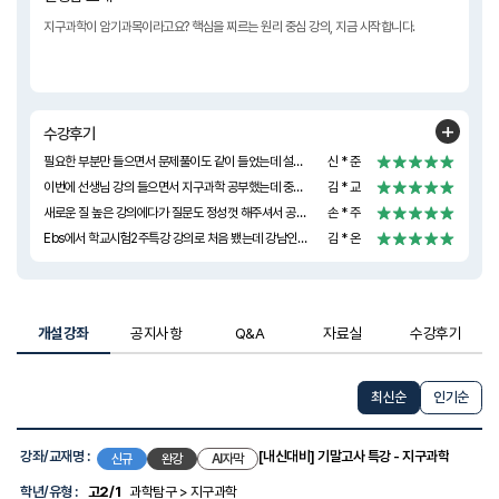
지구과학이 암기과목이라고요? 핵심을 찌르는 원리 중심 강의, 지금 시작합니다.
수강후기
필요한 부분만 들으면서 문제풀이도 같이 들었는데 설명 너무 잘해주시고 수준도 알맞게 설명해주십니다. 이 강의듣고 1등급 받았습니다!
신 * 준
이번에 선생님 강의 들으면서 지구과학 공부했는데 중간고사 1등급 받았어요!! 선생님의 이해하기 쉬운 개념 설명과 문제 풀이 덕분인거 같아요 그리고 질문에도 성심성의껏 답변해주신 덕분이에요! 정말 감사드립니다!! 기말 때도 선생님 강의로 열심히 공부해서 학기말 1등급 받아볼게요!
김 * 교
새로운 질 높은 강의에다가 질문도 정성껏 해주셔서 공부가 잘 되는 느낌이 들어요. 감사합니다!!
손 * 주
Ebs에서 학교시험2주특강 강의로 처음 뵀는데 강남인강에서도 윤희쌤을 만나게 되서 너무 좋아요>< 제가 지구과학을 선택했는데 아직 개학 전이지만 조금씩 선행을 하려고 해요! 지구과학1등급! 꼭 해내겠슴니다!!
김 * 온
개설강좌
공지사항
Q&A
자료실
수강후기
최신순
인기순
강
좌
강좌/교재명 :
[내신대비] 기말고사 특강 - 지구과학
신규
완강
AI자막
목
록
학년/유형 :
고2/1
과학탐구 > 지구과학