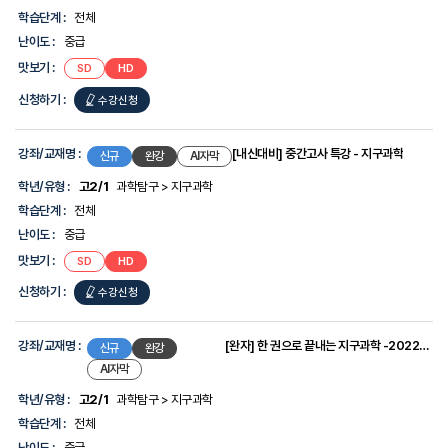
-
학습단계 :
전체
강
좌/
난이도 :
중급
교
맛보기 :
SD
HD
재
명,
신청하기 :
수강신청
학
년/
유
형,
강좌/교재명 :
[내신대비] 중간고사 특강 - 지구과학
신규
완강
AI자막
학
습
학년/유형 :
고2/1
과학탐구 > 지구과학
단
학습단계 :
전체
계,
난
난이도 :
중급
이
맛보기 :
SD
HD
도,
맛
신청하기 :
수강신청
보
기,
신
청
강좌/교재명 :
[완자] 한 권으로 끝내는 지구과학 -2022개정
신규
완강
하
AI자막
기
에
학년/유형 :
고2/1
과학탐구 > 지구과학
대
학습단계 :
전체
한
정
난이도 :
중급