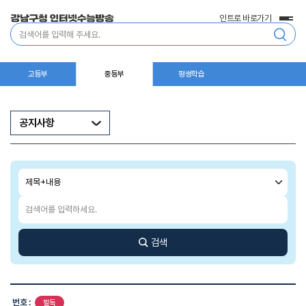
인트로 바로가기
전
통
체
합
메
검
뉴
색
고등부
중등부
평생학습
공지사항
검
색
조
검
건
색
어
입
검색
력
공
지
번호 :
필독