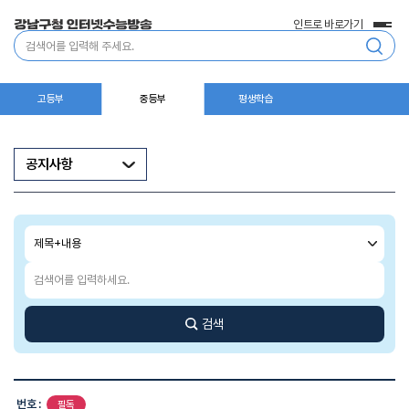
인트로 바로가기
전
통
체
합
메
검
뉴
색
고등부
중등부
평생학습
공지사항
검
색
조
검
건
색
어
입
검색
력
공
지
번호 :
필독