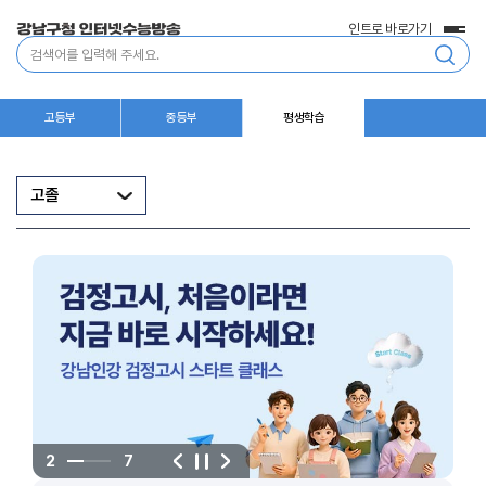
인트로 바로가기
전
통
체
합
메
검
뉴
색
고등부
중등부
평생학습
고졸
음
다
정
2
7
이
지
전