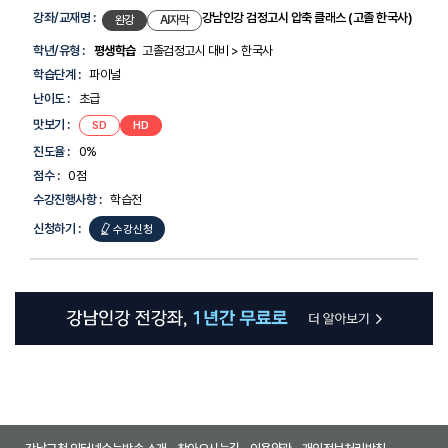
강
좌
강좌/교재명 :
강남인강 검정고시 압축 클래스 (고졸 한국사)
완강
AI자막
목
록
학년/유형 :
평생학습
고졸검정고시 대비 > 한국사
-
학습단계 :
파이널
선
생
난이도 :
초급
님,
맛보기 :
강남인강
강남인강
SD
HD
강
검정고시
검정고시
좌/
압축
압축
진도율 :
0%
클래스
클래스
교
(고졸
(고졸
점수 :
0점
재
한국사)
한국사)
명,
수강진행사항 :
학습전
학
년/
신청하기 :
강남인강
수강신청
유
검정고시
형,
학
압축
습
클래스
단
계,
(고졸
난
이
한국사)
도,
맛
보
기,
진