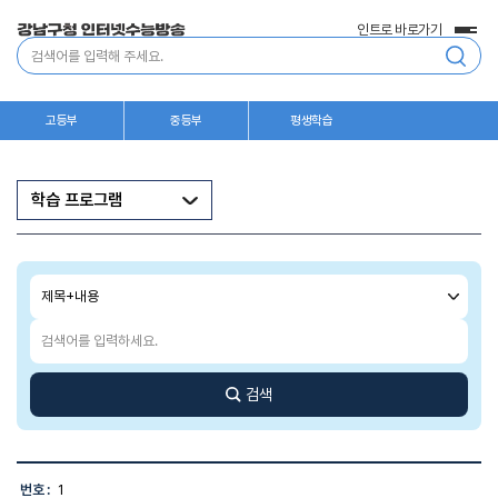
인트로 바로가기
전
통
체
합
메
검
뉴
색
고등부
중등부
평생학습
학습 프로그램
검
색
조
검
건
색
어
입
검색
력
고
객
번호 :
1