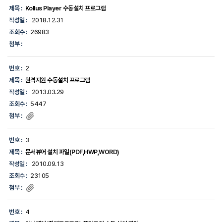
센
제목 :
Kollus Player 수동설치 프로그램
터
목
작성일 :
2018.12.31
록
조회수 :
26983
-
번
첨부 :
호,
제
목,
번호 :
2
작
제목 :
원격지원 수동설치 프로그램
성
일,
작성일 :
2013.03.29
조
조회수 :
5447
회
수,
첨부 :
첨
부
에
번호 :
3
대
제목 :
문서뷰어 설치 파일(PDF,HWP,WORD)
한
정
작성일 :
2010.09.13
보
조회수 :
23105
를
제
첨부 :
공
합
니
번호 :
4
다.