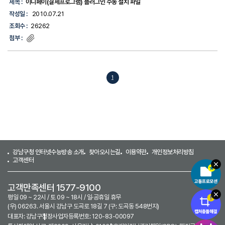
제목 :
이니페이(결제프로그램) 플러그인 수동 설치 파일
작성일 :
2010.07.21
조회수 :
26262
첨부 :
1
강남구청 인터넷수능방송 소개
찾아오시는길
이용약관
개인정보처리방침
고객센터
고객만족센터 1577-9100
평일 09 ~ 22시 / 토 09 ~ 18시 / 일·공휴일 휴무
(우) 06263. 서울시 강남구 도곡로 18길 7 (구: 도곡동 548번지)
대표자: 강남구청장
사업자등록번호: 120-83-00097