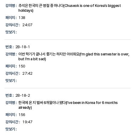
강의명 :
추석은 한국의 큰 명절 중 하나다(Chuseok is one of Korea’s biggest
holidays)
페이지 :
138
강의시간 :
24:07
맛보기 :
번호 :
2B-18-1
강의명 :
이번 학기가 끝나서 좋기는 하지만 아쉬워요(I’m glad this semester is over,
but I’m a bit sad)
페이지 :
150
강의시간 :
27:42
맛보기 :
번호 :
2B-18-2
강의명 :
한국에 온 지 벌써 6개월이나 됐다(I’ve been in Korea for 6 months
already)
페이지 :
156
강의시간 :
19:47
맛보기 :