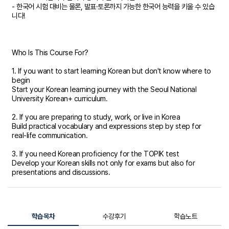
- 한국어 시험 대비는 물론, 발표·토론까지 가능한 한국어 능력을 키울 수 있습
니다!
Who Is This Course For?
1. If you want to start learning Korean but don't know where to
begin
Start your Korean learning journey with the Seoul National
University Korean+ curriculum.
2. If you are preparing to study, work, or live in Korea
Build practical vocabulary and expressions step by step for
real-life communication.
3. If you need Korean proficiency for the TOPIK test
Develop your Korean skills not only for exams but also for
presentations and discussions.
학습목차
수강후기
학습노트