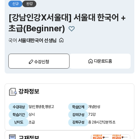
신규
완강
[강남인강X서울대] 서울대 한국어 +
초급(Beginner)
국어
서울대한국어 선생님
다운로드홈
수강신청
강좌정보
일반,평생중,평생고
개념완성
수강대상
학습단계
상시
72강
학습기간
강의구성
초급
총 28시간12분15초
난이도
강좌구성
교재정보