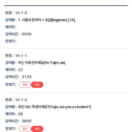
학
습
번호 :
1A-1-0
목
강의명 :
1. 서울대 한국어 + 초급(Beginner) [1A]
차
목
페이지 :
록
강의시간 :
00:00
-
번
맛보기 :
호,
강
의
번호 :
1A-1-1
명,
강의명 :
저는 이유진이에요(I’m Yujin Lee)
강
의
페이지 :
22
시
강의시간 :
31:33
간,
맛
맛보기 :
SD
HD
보
기,
에
번호 :
1A-1-2
대
한
강의명 :
유진 씨는 학생이에요?(Yujin, are you a student?)
정
페이지 :
28
보
를
강의시간 :
28:50
제
맛보기 :
SD
HD
공