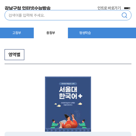
인트로 바로가기
전
통
체
합
메
검
뉴
색
고등부
중등부
평생학습
영역별