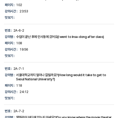
페이지 :
102
강의시간 :
23:53
맛보기 :
번호 :
2A-6-2
강의명 :
수업이 끝난 후에 인사동에 갔어요(I went to Insa-dong after class)
페이지 :
108
강의시간 :
19:56
맛보기 :
번호 :
2A-7-1
강의명 :
서울대학교까지 얼마나 걸릴까요?(How long would it take to get to
Seoul National University?)
페이지 :
118
강의시간 :
24:12
맛보기 :
번호 :
2A-7-2
강의명 :
영화관이 어디에 있는지 아세요?(Do you know where the movie theater