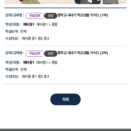
강
좌
강좌/교재명 :
중학교 새내기 학교생활 가이드 (1부)
무료강좌
완강
목
록
학년/유형 :
예비중1
예비중1 > 종합
-
학습단계
전체
선
생
수강대상 :
예비중 중1 중2 중3
님,
강
좌/
강좌/교재명 :
중학교 새내기 학교생활 가이드 (2부)
무료강좌
완강
교
재
학년/유형 :
예비중1
예비중1 > 종합
명,
학습단계
전체
학
년/
수강대상 :
예비중 중1 중2 중3
유
형,
학
습
단
목록
계,
수
강
대
상
에