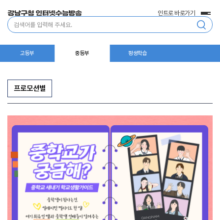
인트로 바로가기
전
통
체
합
메
검
뉴
색
고등부
중등부
평생학습
프로모션별