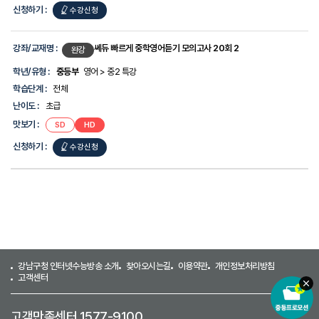
신청하기 :
수강신청
강좌/교재명 :
쎄듀 빠르게 중학영어듣기 모의고사 20회 2
완강
학년/유형 :
중등부
영어 > 중2 특강
학습단계 :
전체
난이도 :
초급
맛보기 :
SD
HD
신청하기 :
수강신청
강남구청 인터넷수능방송 소개
찾아오시는길
이용약관
개인정보처리방침
고객센터
고객만족센터 1577-9100