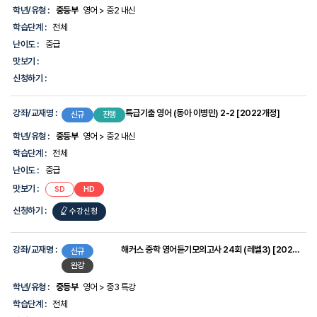
-
학년/유형 :
중등부
영어 > 중2 내신
강
학습단계 :
전체
좌/
교
난이도 :
중급
재
맛보기 :
명,
학
신청하기 :
년/
유
형,
강좌/교재명 :
특급기출 영어 (동아 이병민) 2-2 [2022개정]
신규
진행
학
습
학년/유형 :
중등부
영어 > 중2 내신
단
계,
학습단계 :
전체
난
난이도 :
중급
이
도,
맛보기 :
SD
HD
맛
보
신청하기 :
수강신청
기,
신
청
강좌/교재명 :
해커스 중학 영어듣기모의고사 24회 (레벨3) [2022개정]
신규
하
완강
기
에
학년/유형 :
중등부
영어 > 중3 특강
대
한
학습단계 :
전체
정