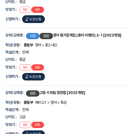
난이도 :
중급
보
를
맛보기 :
SD
HD
제
공
신청하기 :
수강신청
합
니
다.
강좌/교재명 :
영어 평가문제집 (동아 이병민) 2-1 [2022개정]
신규
완강
학년/유형 :
중등부
영어 > 중2 내신
학습단계 :
전체
난이도 :
중급
맛보기 :
SD
HD
신청하기 :
수강신청
강좌/교재명 :
고등 수프림 영문법 [2022개정]
완강
학년/유형 :
중등부
예비고1 > 영어 > 특강
학습단계 :
전체
난이도 :
고급
맛보기 :
SD
HD
신청하기 :