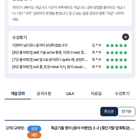
머리가 나빠서도 아닙니다. 시간이 부족해서도 아닙니다. 공부 방법을 몰라서도 아닙니
다. 다만 “아직” 실천하지 못했을 뿐입니다. 믿고 보는 깔끔 강의와 함께 “지금” 시작하
세요
수강후기
1강부터 남다르니 끝까지 완강하겠습니다!
김 * 우
[8강 출석체크] skill 기술 ache 통증, 아프다 neat 정돈된, 단정한 recipe 요리법, 레시피 lawyer 변호사 patient 참을성(인내심)있는, 환자
최 * 우
[7강 출석체크] law 법 rub 문지르다 quite 꽤, 상당히 alike 비슷한, 비슷하게 blank 빈, 공란 prepare 준비하다
최 * 우
[6강 출석체크] soil 흙, 토양 meal 식사, 음식 usual 평소의 invent 발명하다 planet 행성 regularly 규칙적으로, 정기적으로
최 * 우
개설강좌
공지사항
Q&A
자료실
수강후기
최신순
인기순
강
좌
강좌/교재명 :
특급기출 영어 (동아 이병민) 2-2 (중간기말 압축특강) [2022개정]
신규
목
예정
록