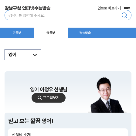
인트로 바로가기
전
통
체
합
메
검
뉴
색
고등부
중등부
평생학습
영어
영어
이정우 선생님
이
프로필보기
정
우
선
생
믿고 보는 깔끔 영어!
님
선생님 소개