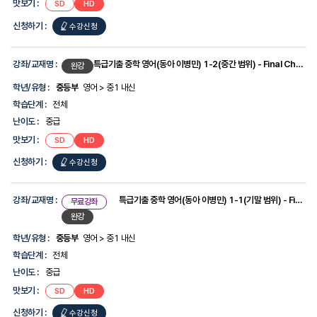
맛보기 :
SD
HD
보
를
신청하기 :
수강신청
제
공
합
니
강좌/교재명 :
특급기출 중학 영어(동아 이병민) 1-2(중간 범위) - Final Check 시험직보
완강
다.
학년/유형 :
중등부
영어 > 중1 내신
학습단계 :
전체
난이도 :
중급
맛보기 :
SD
HD
신청하기 :
수강신청
강좌/교재명 :
특급기출 중학 영어(동아 이병민) 1-1(기말 범위) - Final Check 시험직보
무료강좌
완강
학년/유형 :
중등부
영어 > 중1 내신
학습단계 :
전체
난이도 :
중급
맛보기 :
SD
HD
신청하기 :
수강신청