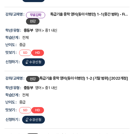
강좌/교재명 :
특급기출 중학 영어(동아 이병민) 1-1(중간 범위) - Final Check 시험직보
무료강좌
완강
학년/유형 :
중등부
영어 > 중1 내신
학습단계 :
전체
난이도 :
중급
맛보기 :
SD
HD
신청하기 :
수강신청
강좌/교재명 :
특급기출 중학 영어(동아 이병민) 1-2 (기말 범위) [2022개정]
완강
학년/유형 :
중등부
영어 > 중1 내신
학습단계 :
전체
난이도 :
중급
맛보기 :
SD
HD
신청하기 :
수강신청