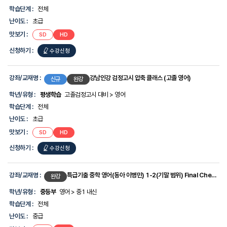
-
학습단계 :
전체
강
좌/
난이도 :
초급
교
맛보기 :
SD
HD
재
명,
신청하기 :
수강신청
학
년/
유
형,
강좌/교재명 :
강남인강 검정고시 압축 클래스 (고졸 영어)
신규
완강
학
습
학년/유형 :
평생학습
고졸검정고시 대비 > 영어
단
학습단계 :
전체
계,
난
난이도 :
초급
이
맛보기 :
SD
HD
도,
맛
신청하기 :
수강신청
보
기,
신
청
강좌/교재명 :
특급기출 중학 영어(동아 이병민) 1-2(기말 범위) Final Check 시험직보
완강
하
기
학년/유형 :
중등부
영어 > 중1 내신
에
학습단계 :
전체
대
한
난이도 :
중급
정