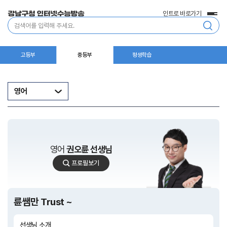
인트로 바로가기
전
통
체
합
메
검
뉴
색
고등부
중등부
평생학습
영어
영어
권오륜 선생님
권
프로필보기
오
륜
선
생
륜쌤만 Trust ~
님
선생님 소개