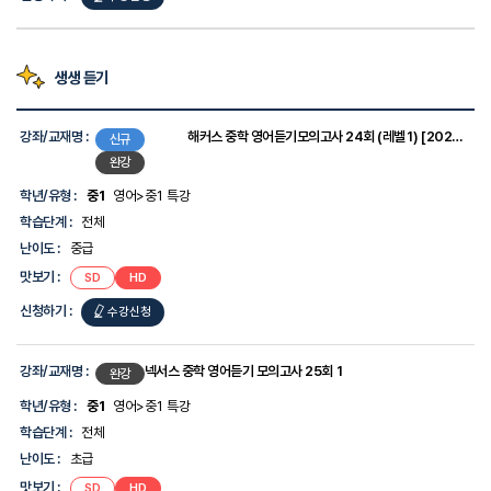
생생 듣기
강
좌
강좌/교재명 :
해커스 중학 영어듣기모의고사 24회 (레벨1) [2022개정]
신규
목
완강
록
-
학년/유형 :
중1
영어>중1 특강
강
학습단계 :
전체
좌/
교
난이도 :
중급
재
명,
맛보기 :
SD
HD
학
신청하기 :
년/
수강신청
유
형,
학
강좌/교재명 :
넥서스 중학 영어듣기 모의고사 25회 1
완강
습
단
학년/유형 :
중1
영어>중1 특강
계,
학습단계 :
전체
난
이
난이도 :
초급
도,
맛
맛보기 :
SD
HD