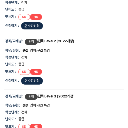
를
학습단계 :
전체
강
제
좌/
난이도 :
중급
공
교
합
맛보기 :
SD
HD
재
니
명,
다.
신청하기 :
수강신청
학
년/
유
형,
강좌/교재명 :
딥독 Level 2 [2022개정]
완강
학
습
학년/유형 :
중2
영어>중2 특강
단
학습단계 :
전체
계,
난
난이도 :
중급
이
맛보기 :
SD
HD
도,
맛
신청하기 :
수강신청
보
기,
신
청
강좌/교재명 :
딥독 Level 3 [2022개정]
완강
하
기
학년/유형 :
중3
영어>중3 특강
에
학습단계 :
전체
대
한
난이도 :
중급
정
맛보기 :
SD
HD
보