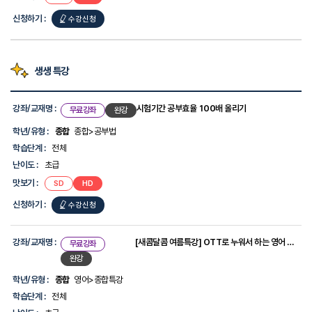
를
신청하기 :
수강신청
제
공
합
니
다.
생생 특강
강
좌
강좌/교재명 :
시험기간 공부효율 100배 올리기
무료강좌
완강
목
록
학년/유형 :
종합
종합>공부법
-
학습단계 :
전체
강
좌/
난이도 :
초급
교
맛보기 :
SD
HD
재
명,
신청하기 :
수강신청
학
년/
유
형,
강좌/교재명 :
[새콤달콤 여름특강] OTT로 누워서 하는 영어 공부
무료강좌
학
완강
습
단
학년/유형 :
종합
영어>종합특강
계,
학습단계 :
전체
난
이