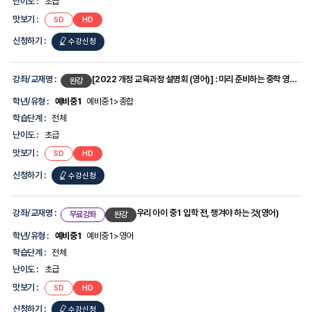
난이도 :
초급
도,
맛
맛보기 :
SD
HD
보
기,
신청하기 :
수강신청
신
청
하
강좌/교재명 :
[2022 개정 교육과정 설명회 (영어)] : 미리 준비하는 중학 영어 학습법
완강
기
에
학년/유형 :
예비중1
예비중1>종합
대
학습단계 :
전체
한
정
난이도 :
초급
보
를
맛보기 :
SD
HD
제
공
신청하기 :
수강신청
합
니
다.
강좌/교재명 :
우리 아이 중1 입학 전, 챙겨야 하는 것(영어)
무료강좌
완강
학년/유형 :
예비중1
예비중1>영어
학습단계 :
전체
난이도 :
초급
맛보기 :
SD
HD
신청하기 :
수강신청