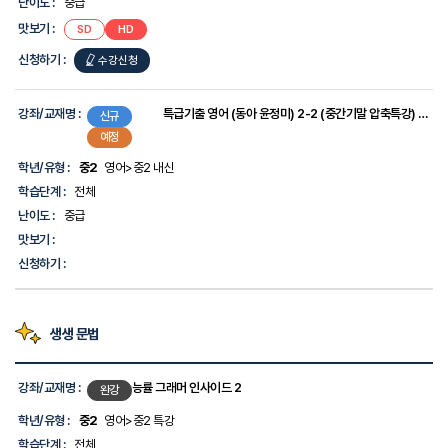
난
난이도 :
중급
이
맛보기 :
SD
HD
도,
맛
신청하기 :
수강신청
보
기,
신
청
강좌/교재명 :
특급기출 영어 (동아 윤정미) 2-2 (중간기말 압축특강) [2022개정]
신규
하
예정
기
에
학년/유형 :
중2
영어>중2 내신
대
학습단계 :
전체
한
정
난이도 :
중급
보
맛보기 :
를
제
신청하기 :
공
합
니
다.
생생 문법
강
좌
강좌/교재명 :
능률 그래머 인사이드 2
완강
목
록
학년/유형 :
중2
영어>중2 특강
-
학습단계 :
전체