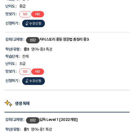
강
좌/
난이도 :
중급
교
맛보기 :
SD
HD
재
명,
신청하기 :
수강신청
학
년/
유
형,
강좌/교재명 :
자이스토리 중등 영문법 총정리 중3
완강
학
습
학년/유형 :
중3
영어>중3 특강
단
학습단계 :
전체
계,
난
난이도 :
초급
이
맛보기 :
SD
HD
도,
맛
신청하기 :
수강신청
보
기,
신
청
하
생생 독해
기
에
강
대
좌
강좌/교재명 :
딥독 Level 1 [2022개정]
완강
한
목
정
록
학년/유형 :
중1
영어>중1 특강
보
-