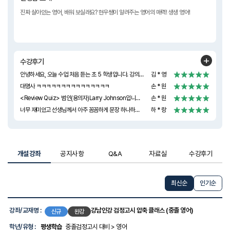
진짜 살아있는 영어, 배워 보실래요? 현우쌤이 알려주는 영어의 매력! 생생 영어!
수강후기
안녕하세요, 오늘 수업 처음 듣는 초 5 학생입니다. 강의를 귀에 쏙쏙 들어오게 설명을 너무 잘해주셔서 듣기가 정말 편했어요~ 저도 언제나 선생님 강의 들으면서 열심히 공부하겠습니다! 그리고 'UNIT 01 인문 1 - Reading 01 Review Quiz' 정답은 '주제= 소재+내용' 입니다! 그럼 안녕히 계세요!~
김 * 영
대명사 ㅋㅋㅋㅋㅋㅋㅋㅋㅋㅋㅋㅋㅋㅋㅋ
손 * 원
<Review Quiz> 범인(용의자)Larry Johnson입니다! 근데 그 비싼 빵집케이크를 굳이 돈주고 사서 모나리자 그림에 왜 던지는지 이해가 안되네요 ㅎㅎ
손 * 원
너무 재미있고 선생님께서 아주 꼼꼼하게 문장 하나하나 설명을 잘해주셔서 이해가 잘 됩니다!!!
하 * 랑
개설강좌
공지사항
Q&A
자료실
수강후기
최신순
인기순
강
좌
강좌/교재명 :
강남인강 검정고시 압축 클래스 (중졸 영어)
신규
완강
목
록
학년/유형 :
평생학습
중졸검정고시 대비 > 영어