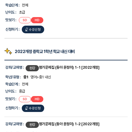
-
학습단계 :
전체
강
좌/
난이도 :
초급
교
맛보기 :
SD
HD
재
명,
신청하기 :
수강신청
학
년/
유
형,
학
2022개정 중학교 1학년 학교 내신 대비
습
단
강
계,
좌
강좌/교재명 :
평가문제집 (동아 윤정미) 1-1 [2022개정]
완강
난
목
이
록
학년/유형 :
중1
영어>중1 내신
도,
-
맛
학습단계 :
전체
강
보
좌/
난이도 :
중급
기,
교
신
맛보기 :
SD
HD
재
청
명,
하
신청하기 :
수강신청
학
기
년/
에
유
대
형,
강좌/교재명 :
평가문제집 (동아 윤정미) 1-2 [2022개정]
완강
한
학
정