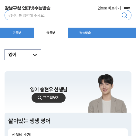
인트로 바로가기
전
통
체
합
메
검
뉴
색
고등부
중등부
평생학습
영어
영어
송현우 선생님
송
프로필보기
현
우
선
생
살아있는 생생 영어
님
선생님 소개