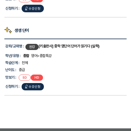
보
기,
신청하기 :
수강신청
신
청
하
기
생생 단어
에
대
한
강
정
좌
강좌/교재명 :
[키출판사] 중학 영단어 단어가 읽기다 (실력)
완강
보
목
를
록
학년/유형 :
종합
영어>종합특강
제
-
학습단계 :
전체
공
강
합
좌/
난이도 :
중급
니
교
맛보기 :
SD
HD
다.
재
명,
신청하기 :
수강신청
학
년/
유
형,
학
습
단
계,
난
이