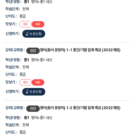
습
학년/유형 :
중1
영어>중1 내신
보
단
를
학습단계 :
전체
계,
제
난
난이도 :
중급
공
이
합
맛보기 :
SD
HD
도,
니
맛
다.
신청하기 :
수강신청
보
기,
신
청
강좌/교재명 :
영어(동아 윤정미) 1-1 중간/기말 압축 특강 (2022개정)
완강
하
기
학년/유형 :
중1
영어>중1 내신
에
학습단계 :
전체
대
한
난이도 :
중급
정
맛보기 :
SD
HD
보
를
신청하기 :
수강신청
제
공
합
니
강좌/교재명 :
영어(동아 윤정미) 1-2 중간/기말 압축 특강 (2022개정)
완강
다.
학년/유형 :
중1
영어>중1 내신
학습단계 :
전체
난이도 :
중급