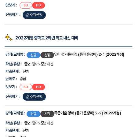
맛보기 :
SD
HD
신청하기 :
수강신청
2022개정 중학교 2학년 학교 내신 대비
강
좌
강좌/교재명 :
영어 평가문제집 (동아 윤정미) 2-1 [2022개정]
신규
완강
목
록
학년/유형 :
중2
영어>중2 내신
-
학습단계 :
전체
강
좌/
난이도 :
중급
교
맛보기 :
SD
HD
재
명,
신청하기 :
수강신청
학
년/
유
형,
강좌/교재명 :
특급기출 영어 (동아 윤정미) 2-2 [2022개정]
신규
완강
학
습
학년/유형 :
중2
영어>중2 내신
단
학습단계 :
전체
계,