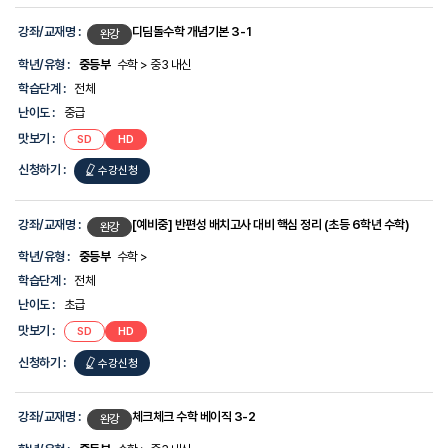
강좌/교재명 :
디딤돌수학 개념기본 3-1
완강
학년/유형 :
중등부
수학 > 중3 내신
학습단계 :
전체
난이도 :
중급
맛보기 :
SD
HD
신청하기 :
수강신청
강좌/교재명 :
[예비중] 반편성 배치고사 대비 핵심 정리 (초등 6학년 수학)
완강
학년/유형 :
중등부
수학 >
학습단계 :
전체
난이도 :
초급
맛보기 :
SD
HD
신청하기 :
수강신청
강좌/교재명 :
체크체크 수학 베이직 3-2
완강