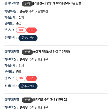
강좌/교재명 :
[키출판사] 중등 키 수학총정리28일 완성
완강
학년/유형 :
중등부
수학 > 종합특강
학습단계 :
전체
난이도 :
중급
맛보기 :
SD
HD
신청하기 :
수강신청
강좌/교재명 :
풍산자 개념완성 3-2 (15개정)
완강
학년/유형 :
중등부
수학 > 중3 내신
학습단계 :
전체
난이도 :
중급
맛보기 :
SD
HD
신청하기 :
수강신청
강좌/교재명 :
블랙라벨 수학 3-2 (15개정)
완강
학년/유형 :
중등부
수학 > 중3 내신