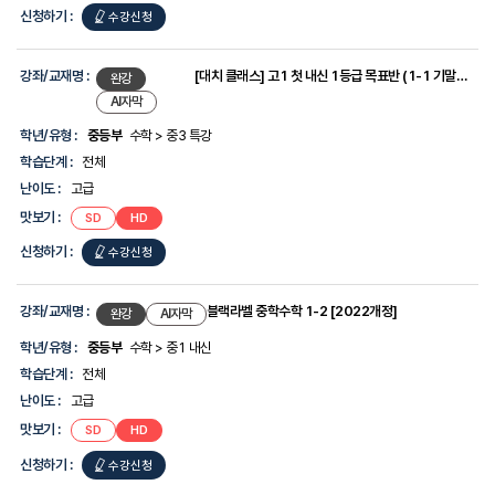
신청하기 :
수강신청
강좌/교재명 :
[대치 클래스] 고1 첫 내신 1등급 목표반 (1-1 기말고사 범위)
완강
AI자막
학년/유형 :
중등부
수학 > 중3 특강
학습단계 :
전체
난이도 :
고급
맛보기 :
SD
HD
신청하기 :
수강신청
강좌/교재명 :
블랙라벨 중학수학 1-2 [2022개정]
완강
AI자막
학년/유형 :
중등부
수학 > 중1 내신
학습단계 :
전체
난이도 :
고급
맛보기 :
SD
HD
신청하기 :
수강신청