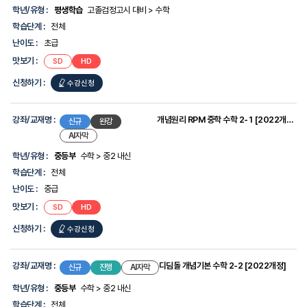
-
학년/유형 :
평생학습
고졸검정고시 대비 > 수학
강
학습단계 :
전체
좌/
교
난이도 :
초급
재
명,
맛보기 :
SD
HD
학
신청하기 :
년/
수강신청
유
형,
학
강좌/교재명 :
개념원리 RPM 중학 수학 2-1 [2022개정]
신규
완강
습
AI자막
단
계,
학년/유형 :
중등부
수학 > 중2 내신
난
이
학습단계 :
전체
도,
난이도 :
중급
맛
보
맛보기 :
SD
HD
기,
신
신청하기 :
수강신청
청
하
기
강좌/교재명 :
디딤돌 개념기본 수학 2-2 [2022개정]
신규
진행
AI자막
에
대
학년/유형 :
중등부
수학 > 중2 내신
한
정
학습단계 :
전체