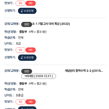
맛보기 :
SD
HD
신청하기 :
수강신청
강좌/교재명 :
3-1 기말고사 대비 특강 (2022)
완강
학년/유형 :
중등부
수학 > 중3 내신
학습단계 :
전체
난이도 :
초급
맛보기 :
SD
HD
신청하기 :
수강신청
강좌/교재명 :
개념원리 중학수학 2-2 (2015개정)
완강
삭제예정 ( 2026.12.31 )
학년/유형 :
중등부
수학 > 중2 내신
학습단계 :
전체
난이도 :
초중급
맛보기 :
SD
HD