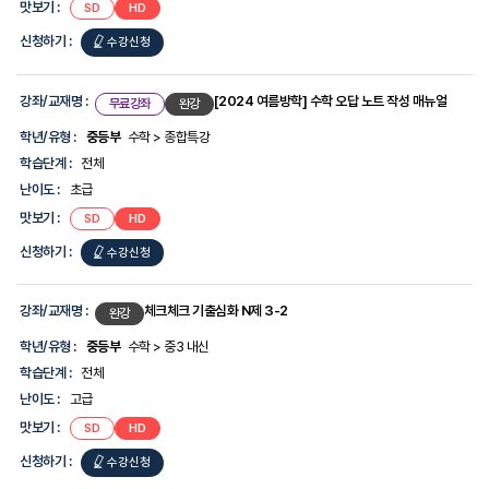
맛보기 :
SD
HD
신청하기 :
수강신청
강좌/교재명 :
[2024 여름방학] 수학 오답 노트 작성 매뉴얼
무료강좌
완강
학년/유형 :
중등부
수학 > 종합특강
학습단계 :
전체
난이도 :
초급
맛보기 :
SD
HD
신청하기 :
수강신청
강좌/교재명 :
체크체크 기출심화 N제 3-2
완강
학년/유형 :
중등부
수학 > 중3 내신
학습단계 :
전체
난이도 :
고급
맛보기 :
SD
HD
신청하기 :
수강신청