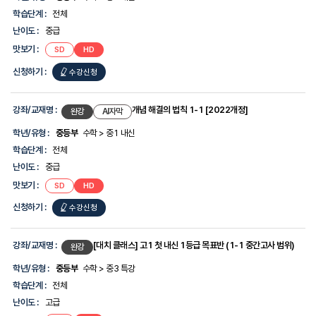
학습단계 :
전체
난이도 :
중급
맛보기 :
SD
HD
신청하기 :
수강신청
강좌/교재명 :
개념 해결의 법칙 1-1 [2022개정]
완강
AI자막
학년/유형 :
중등부
수학 > 중1 내신
학습단계 :
전체
난이도 :
중급
맛보기 :
SD
HD
신청하기 :
수강신청
강좌/교재명 :
[대치 클래스] 고1 첫 내신 1등급 목표반 (1-1 중간고사 범위)
완강
학년/유형 :
중등부
수학 > 중3 특강
학습단계 :
전체
난이도 :
고급