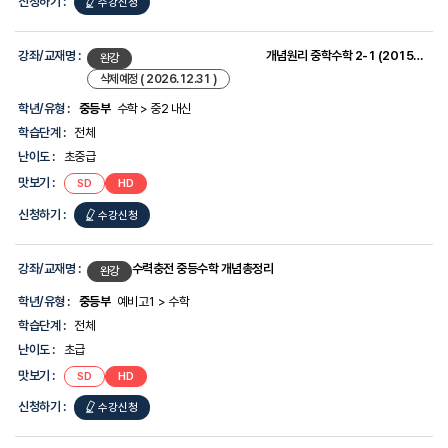
신청하기 :
수강신청
강좌/교재명 :
개념원리 중학수학 2-1 (2015개정)
완강
삭제예정 ( 2026.12.31 )
학년/유형 :
중등부
수학 > 중2 내신
학습단계 :
전체
난이도 :
초중급
맛보기 :
SD
HD
신청하기 :
수강신청
강좌/교재명 :
수력충전 중등수학 개념총정리
완강
학년/유형 :
중등부
예비고1 > 수학
학습단계 :
전체
난이도 :
초급
맛보기 :
SD
HD
신청하기 :
수강신청