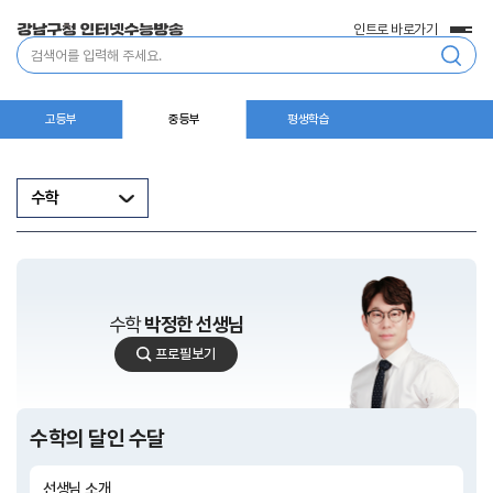
인트로 바로가기
전
통
체
합
메
검
뉴
색
고등부
중등부
평생학습
수학
수학
박정한 선생님
박
프로필보기
정
한
선
생
수학의 달인 수달
님
선생님 소개