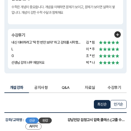
수학은 개념이 중요합니다. 개념을 이해하면 문제가 보이고, 문제가 보이면 실력이 쌓
입니다. 개념이 강한 수학 수달과 함께해요
수강후기
내신 대비하려고 '딱 한 번만 보자!' 하고 강의를 시작했는데, 어느 순간 '한 강만 더...' 하면서 끝까지 듣고 있더라고요. ？？ 어려웠던 수학이 이렇게 쉽고 재미있게 느껴진 건 처음이었습니다. 언젠가 선생님을 직접 뵐 기회가 생기면 꼭 감사하다고 말씀드리고 싶어요! 정말 최고의 강의였습니다. 감사합니다!!
김 * 림
L
이 * 주
G
조 * 빈
선생님 강의 너무 재밌어요
박 * 나
개설강좌
공지사항
Q&A
자료실
수강후기
최신순
인기순
강
좌
강좌/교재명 :
강남인강 검정고시 압축 클래스 (고졸 수학)
신규
완강
목
AI자막
록