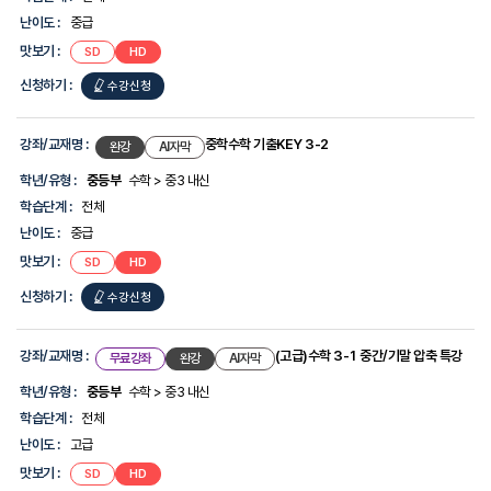
보
난이도 :
중급
를
제
맛보기 :
SD
HD
공
합
신청하기 :
수강신청
니
다.
강좌/교재명 :
중학수학 기출KEY 3-2
완강
AI자막
학년/유형 :
중등부
수학 > 중3 내신
학습단계 :
전체
난이도 :
중급
맛보기 :
SD
HD
신청하기 :
수강신청
강좌/교재명 :
(고급)수학 3-1 중간/기말 압축 특강
무료강좌
완강
AI자막
학년/유형 :
중등부
수학 > 중3 내신
학습단계 :
전체
난이도 :
고급
맛보기 :
SD
HD