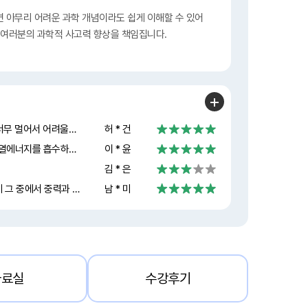
면 아무리 어려운 과학 개념이라도 쉽게 이해할 수 있어
, 여러분의 과학적 사고력 향상을 책임집니다.
우주에는 기체,액체가 없는 진공상태고, 전도를 하기에도 별끼리 너무 멀어서 어려울것 같은데, 열이 어떤 방법으로 이동하나요?
허 * 건
3.상태변화와 열애너지 1.물질의 상태변화 시 열에너지 출입 이용 열에너지를 흡수하는 상태변화: 융해,기화,승화(고-기) 1.융해(융해열흡수) ex)더운날 얼음조각 옆에 있으면 시원해짐 알코올 묻힌 솜으로 손등을 문지르면 시원해짐 2.기화(기화열흡수) ex)여름날 도로에 물을 뿌리면 시원해짐 알코올 묻힌 솜으로 손등을 문지르면 시원해짐 3.승화(고체-기체)(승화열흡수) ex)아이스크림을 포장할때 드라이아이스를 함께 넣어두면 아이스크림이 잘 녹지 않음 열에너지를 방출하는 상태변화:응고,액화,승화(기-고)가 일어날때 열에너지를 방출해서 주변온도가 높아짐 1.응고(응고열 방출) ex)이글루 안에 물 뿌려서 따뜻하게함 사과꽃에 물을 뿌려 냉해를 막음 2.액화(액화열 방출) ex)증기난방으로 실내을 따뜻하게 함 소나기가 내리기 전 날씨가 후텁지근함 3.승화(기-고)(승화열방출) ex)겨울철 눙이 내릴때 날씨가 포근해짐 thank you so much 김민환 teacher!!!
이 * 윤
김 * 은
1-2 04강을 들었어요. 소단원 2는 여러가지 힘에 대해 배우는 건데 그 중에서 중력과 탄성력을 공부했어요. A 중력: 지구,달 등과 같은 천체가 물체를 당기는 힘이다. 무게 | 질량 중력의 크기 | 물질을 고유한 양 단위는 N 뉴턴 | g 그램/ kg 킬로그램 지구와 달의 중력의 크기는 다르다 이것을 계산하는 법은 지구는 질량x9.8= 무게 달은 지구에서 잰 무게에 x1/6을 해주거나 달에서 잰 질량x9.8x1/6 B 탄성력 변형된 물체가 원래 모양으로 되돌아가려는 힘 방향=탄성체에 작용한 힘과 반대로 크기=탄성체에 작용한 힘의 크기와 같으며,탄성체의 변형이 클수록 탄성력의 크기가 크다 선생님 강의 들으면서 이해가 쏙쏙 잘 되고 노트 정리 등을 할 때 더 잘 되고 예시 같은 거 들어주실 때 진짜 바로 내용 생각이 나요. 좋은 강의 감사합니다.
남 * 미
자료실
수강후기