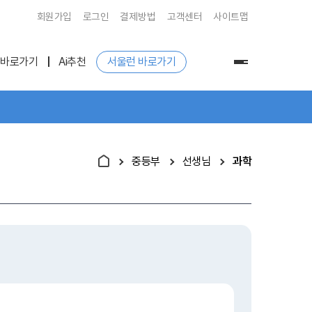
회원가입
로그인
결제방법
고객센터
사이트맵
 바로가기
Ai추천
서울런 바로가기
전
체
메
뉴
중등부
선생님
과학