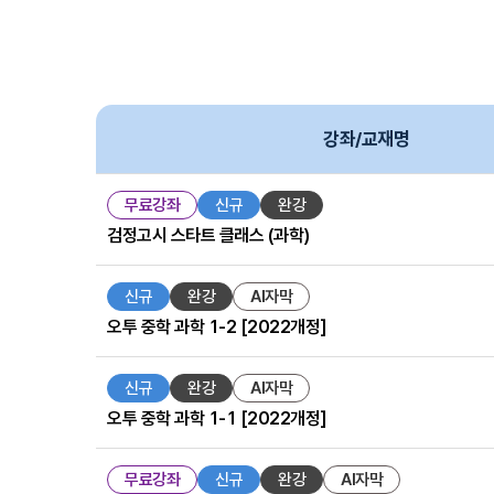
강좌/교재명
강
좌
무료강좌
신규
완강
목
검정고시 스타트 클래스 (과학)
록
-
강
신규
완강
AI자막
좌/
오투 중학 과학 1-2 [2022개정]
교
재
명,
신규
완강
AI자막
학
오투 중학 과학 1-1 [2022개정]
년/
유
형,
무료강좌
신규
완강
AI자막
학