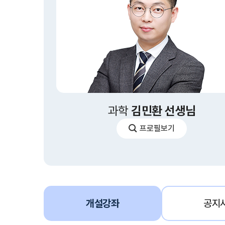
과학
김민환 선생님
김
프로필보기
민
환
선
생
님
개설강좌
공지