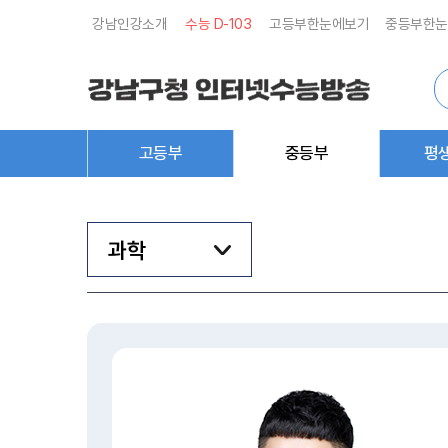
강남인강소개
수능 D-
103
고등부한눈에보기
중등부한눈
통
합
검
색
고등부
중등부
평
과학