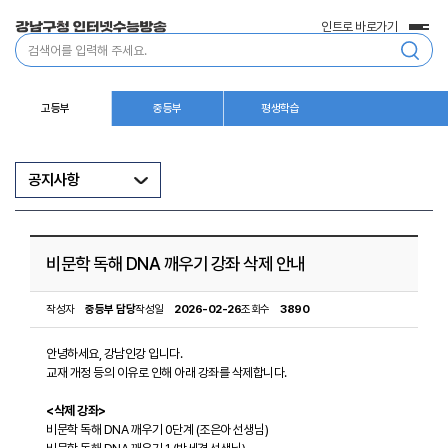
인트로 바로가기
전
통
체
합
메
검
뉴
색
고등부
중등부
평생학습
공지사항
비문학 독해 DNA 깨우기 강좌 삭제 안내
작성자
중등부 담당
작성일
2026-02-26
조회수
3890
안녕하세요, 강남인강 입니다.
교재 개정 등의 이유로 인해 아래 강좌를 삭제합니다.
<삭제 강좌>
비문학 독해 DNA 깨우기 0단계 (조은아 선생님)