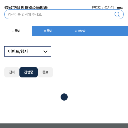
인트로 바로가기
전
통
체
합
메
검
뉴
색
고등부
중등부
평생학습
이벤트/행사
전체
진행중
종료
1