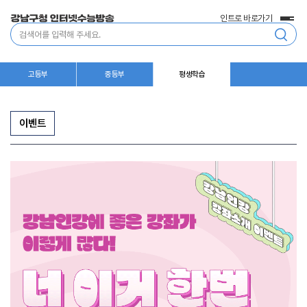
인트로 바로가기
전
통
체
합
메
검
뉴
색
고등부
중등부
평생학습
이벤트
이
벤
트/
행
사