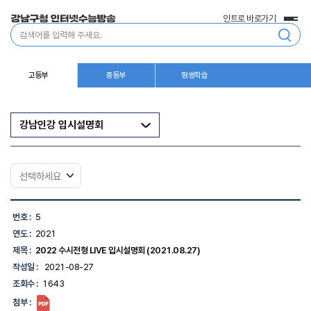
인트로 바로가기
전
통
체
합
메
검
뉴
색
고등부
중등부
평생학습
강남인강 입시설명회
강
남
번호 :
5
인
연도 :
2021
강
입
제목 :
2022 수시전형 LIVE 입시설명회 (2021.08.27)
시
작성일 :
2021-08-27
설
명
조회수 :
1643
회
첨부 :
-