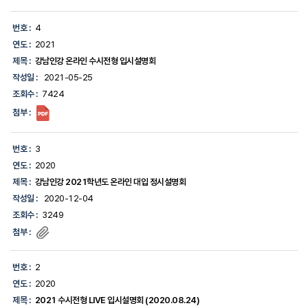
번
호,
연
번호 :
4
도,
연도 :
2021
제
목,
제목 :
강남인강 온라인 수시전형 입시설명회
작
작성일 :
2021-05-25
성
일,
조회수 :
7424
조
첨부 :
회
수,
첨
부
번호 :
3
파
연도 :
2020
일
의
제목 :
강남인강 2021학년도 온라인 대입 정시설명회
정
작성일 :
2020-12-04
보
를
조회수 :
3249
제
첨부 :
공
합
니
번호 :
2
다.
연도 :
2020
제목 :
2021 수시전형 LIVE 입시설명회 (2020.08.24)