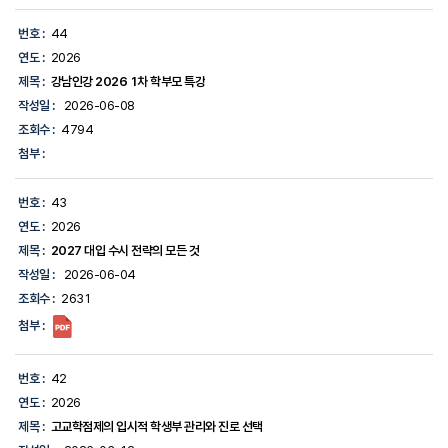
번
호,
번호 :
44
연
도,
연도 :
2026
제
제목 :
강남인강 2026 1차 학부모 특강
목,
작
작성일 :
2026-06-08
성
조회수 :
4794
일,
조
첨부 :
회
수,
첨
번호 :
43
부
연도 :
2026
파
일
제목 :
2027 대입 수시 전략의 모든 것
의
작성일 :
2026-06-04
정
보
조회수 :
2631
를
첨부 :
제
공
합
니
번호 :
42
다.
연도 :
2026
제목 :
고교학점제의 입시적 학생부 관리와 진로 선택