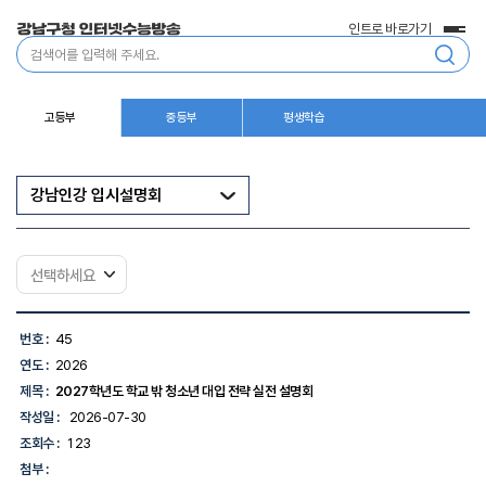
인트로 바로가기
전
통
체
합
메
검
뉴
색
고등부
중등부
평생학습
강남인강 입시설명회
강
남
번호 :
45
인
연도 :
2026
강
입
제목 :
2027학년도 학교 밖 청소년 대입 전략 실전 설명회
시
작성일 :
2026-07-30
설
명
조회수 :
123
회
첨부 :
-